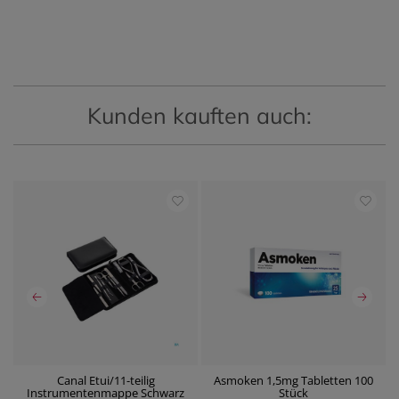
Kunden kauften auch:
Canal Etui/11-teilig
Asmoken 1,5mg Tabletten 100
Instrumentenmappe Schwarz
Stück
P
P