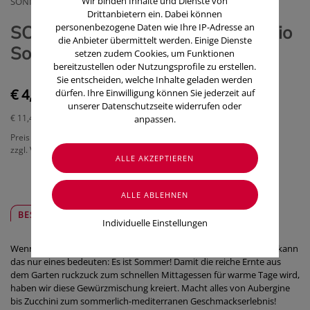
Wir binden Inhalte und Dienste von
SONNENTOR KRAEUTERHANDELSGMBH
Drittanbietern ein. Dabei können
personenbezogene Daten wie Ihre IP-Adresse an
SONNENTOR Gewürzmischung/bio
die Anbieter übermittelt werden. Einige Dienste
Sommergemuese 01264 35g
setzen zudem Cookies, um Funktionen
bereitzustellen oder Nutzungsprofile zu erstellen.
Sie entscheiden, welche Inhalte geladen werden
€ 4,00
dürfen. Ihre Einwilligung können Sie jederzeit auf
unserer Datenschutzseite widerrufen oder
€ 11,43
/ 100 g
anpassen.
Preis inkl. MwSt.
zzgl. Versandkosten
BESCHREIBUNG
SICHER & REGIONAL
Individuelle Einstellungen
Wenn Tomate und Maiskolben ganz gemüslich am Strand sitzen, kann
das nur eines bedeuten: Es ist Sommer! Damit die reiche Ernte aus
dem Garten ruckzuck zum schnellen Mittagessen für warme Tage wird,
haben wir diese Gewürzmischung kreiert. Macht alles von Aubergine
bis Zucchini zum sommerlich-mediterranen Geschmackserlebnis!