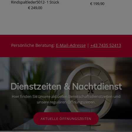
Rindspaltleder5012- 1 Stück
r
€ 199,90
r
€ 249,00
e
e
i
i
s
s
Persönliche Beratung:
E-Mail-Adresse
|
+43 7435 52413
Dienstzeiten & Nachtdienst
Hier finden Sie unsere aktuellen Bereitschaftsdienstzeiten und
unsere regulären Öffnungszeiten.
AKTUELLE ÖFFNUNGSZEITEN