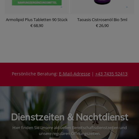
Armolipid Plus Tabletten 90 Stück
Taoasis Cistrosenöl Bio 5ml
A
€ 68,90
€ 26,90
g
P
P
r
r
e
e
i
i
s
s
Persönliche Beratung:
E-Mail-Adresse
|
+43 7435 52413
Dienstzeiten & Nachtdienst
Hier finden Sie unsere aktuellen Bereitschaftsdienstzeiten und
unsere regulären Öffnungszeiten.