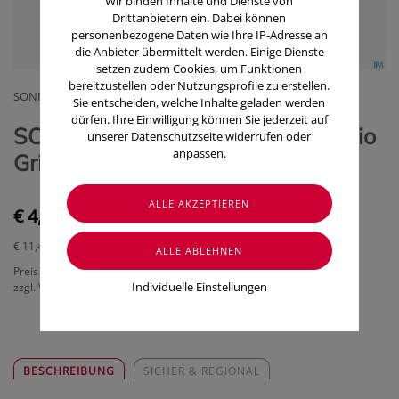
Wir binden Inhalte und Dienste von
Drittanbietern ein. Dabei können
personenbezogene Daten wie Ihre IP-Adresse an
die Anbieter übermittelt werden. Einige Dienste
setzen zudem Cookies, um Funktionen
bereitzustellen oder Nutzungsprofile zu erstellen.
SONNENTOR KRAEUTERHANDELSGMBH
Sie entscheiden, welche Inhalte geladen werden
dürfen. Ihre Einwilligung können Sie jederzeit auf
SONNENTOR Gewürzmischung/bio
unserer Datenschutzseite widerrufen oder
anpassen.
Griechischer Salat 01217 35g
€ 4,00
€ 11,43
/ 100 g
Preis inkl. MwSt.
Individuelle Einstellungen
zzgl. Versandkosten
BESCHREIBUNG
SICHER & REGIONAL