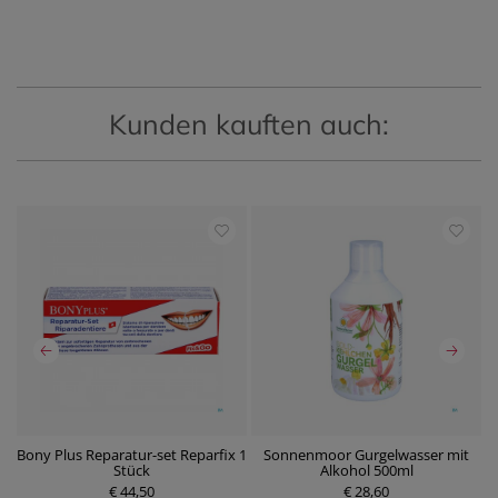
Kunden kauften auch:
ot
Bony Plus Reparatur-set Reparfix 1
Sonnenmoor Gurgelwasser mit
Stück
Alkohol 500ml
P
P
€ 44,50
r
€ 28,60
r