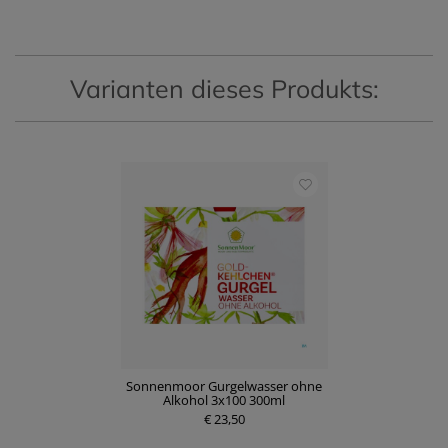
e
e
i
i
s
s
Varianten dieses Produkts:
Sonnenmoor Gurgelwasser ohne
Alkohol 3x100 300ml
€ 23,50