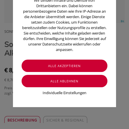
Wir binden Inhalte und Dienste von
Drittanbietern ein. Dabei können
personenbezogene Daten wie Ihre IP-Adresse an
die Anbieter übermittelt werden. Einige Dienste
setzen zudem Cookies, um Funktionen
bereitzustellen oder Nutzungsprofile zu erstellen.
SONNENMOOR GMBH
Sie entscheiden, welche Inhalte geladen werden
dürfen. Ihre Einwilligung können Sie jederzeit auf
Sonnenmoor Gurgelwasser ohne
unserer Datenschutzseite widerrufen oder
anpassen.
Alkohol 100ml
€ 8,70
€ 8,70
/ 100 ml
Preis inkl. MwSt.
Individuelle Einstellungen
zzgl. Versandkosten
BESCHREIBUNG
SICHER & REGIONAL