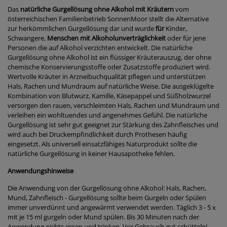
Das
natürliche Gurgellösung ohne Alkohol
mit Kräutern
vom
österreichischen Familienbetrieb SonnenMoor stellt die Alternative
zur herkömmlichen Gurgellösung dar und wurde
für
Kinder,
Schwangere,
Menschen mit Alkoholunverträglichkeit
oder für jene
Personen die auf Alkohol verzichten entwickelt. Die natürliche
Gurgellösung ohne Alkohol ist ein flüssiger Kräuterauszug, der ohne
chemische Konservierungsstoffe oder Zusatzstoffe produziert wird.
Wertvolle Kräuter in Arzneibuchqualität pflegen und unterstützen
Hals, Rachen und Mundraum auf natürliche Weise. Die ausgeklügelte
Kombination von Blutwurz, Kamille, Käsepappel und Süßholzwurzel
versorgen den rauen, verschleimten Hals, Rachen und Mundraum und
verleihen ein wohltuendes und angenehmes Gefühl. Die natürliche
Gurgellösung ist sehr gut geeignet zur Stärkung des Zahnfleisches und
wird auch bei Druckempfindlichkeit durch Prothesen häufig
eingesetzt. Als universell einsatzfähiges Naturprodukt sollte die
natürliche Gurgellösung in keiner Hausapotheke fehlen.
Anwendungshinweise
Die Anwendung von der Gurgellösung ohne Alkohol: Hals, Rachen,
Mund, Zahnfleisch - Gurgellösung sollte beim Gurgeln oder Spülen
immer unverdünnt und angewärmt verwendet werden. Täglich 3 - 5 x
mit je 15 ml gurgeln oder Mund spülen. Bis 30 Minuten nach der
Anwendung nichts essen und trinken. Vor Gebrauch gut schütteln!