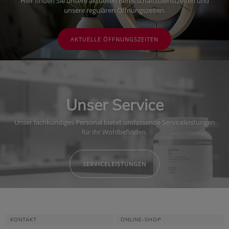
Hier finden Sie unsere aktuellen Bereitschaftsdienstzeiten und
unsere regulären Öffnungszeiten.
AKTUELLE ÖFFNUNGSZEITEN
Unser Service
Unser fachkundiges Personal bietet umfassende Serviceleistungen
für Ihr Wohlbefinden.
SERVICELEISTUNGEN
KONTAKT
ONLINE-SHOP