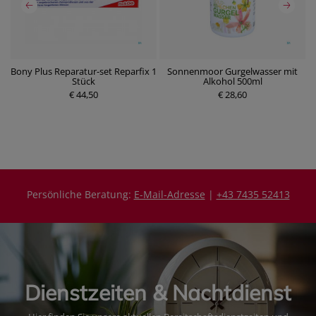
ot
Bony Plus Reparatur-set Reparfix 1
Sonnenmoor Gurgelwasser mit
Stück
Alkohol 500ml
P
€ 44,50
P
€ 28,60
r
r
e
e
i
i
s
s
Persönliche Beratung:
E-Mail-Adresse
|
+43 7435 52413
Dienstzeiten & Nachtdienst