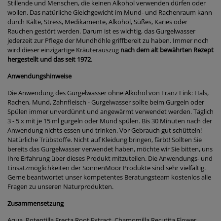
Stillende und Menschen, die keinen Alkohol verwenden dürfen oder
wollen. Das natürliche Gleichgewicht im Mund- und Rachenraum kann
durch Kälte, Stress, Medikamente, Alkohol, Süßes, Karies oder
Rauchen gestört werden. Darum ist es wichtig, das Gurgelwasser
jederzeit zur Pflege der Mundhöhle griffbereit zu haben. Immer noch
wird dieser einzigartige Kräuterauszug
nach dem alt bewährten Rezept
hergestellt und das seit 1972
.
Anwendungshinweise
Die Anwendung des Gurgelwasser ohne Alkohol von Franz Fink: Hals,
Rachen, Mund, Zahnfleisch - Gurgelwasser sollte beim Gurgeln oder
Spülen immer unverdünnt und angewärmt verwendet werden. Täglich
3 - 5 x mit je 15 ml gurgeln oder Mund spülen. Bis 30 Minuten nach der
Anwendung nichts essen und trinken. Vor Gebrauch gut schütteln!
Natürliche Trübstoffe. Nicht auf Kleidung bringen, färbt! Sollten Sie
bereits das Gurgelwasser verwendet haben, möchte wir Sie bitten, uns
Ihre Erfahrung über dieses Produkt mitzuteilen. Die Anwendungs- und
Einsatzmöglichkeiten der SonnenMoor Produkte sind sehr vielfältig.
Gerne beantwortet unser kompetentes Beratungsteam kostenlos alle
Fragen zu unseren Naturprodukten.
Zusammensetzung
Aqua, Potentilla Erecta Root Extract, Chamomilla Recutita Flower