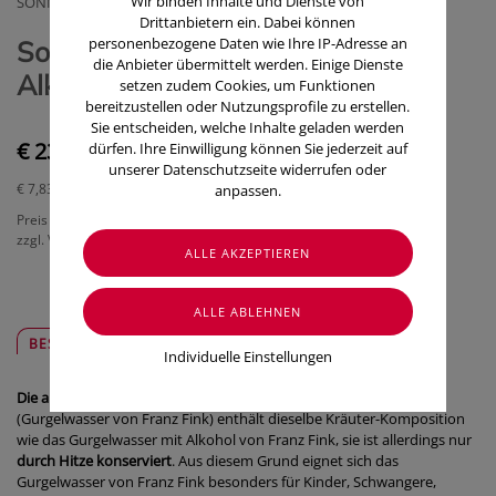
Wir binden Inhalte und Dienste von
SONNENMOOR GMBH
Drittanbietern ein. Dabei können
personenbezogene Daten wie Ihre IP-Adresse an
Sonnenmoor Gurgelwasser ohne
die Anbieter übermittelt werden. Einige Dienste
Alkohol 3x100 300ml
setzen zudem Cookies, um Funktionen
bereitzustellen oder Nutzungsprofile zu erstellen.
Sie entscheiden, welche Inhalte geladen werden
€ 23,50
dürfen. Ihre Einwilligung können Sie jederzeit auf
unserer Datenschutzseite widerrufen oder
€ 7,83
/ 100 ml
anpassen.
Preis inkl. MwSt.
zzgl. Versandkosten
BESCHREIBUNG
SICHER & REGIONAL
Individuelle Einstellungen
Die alkoholfreie Variante vom Kräuterauszug zum Gurgeln
(Gurgelwasser von Franz Fink) enthält dieselbe Kräuter-Komposition
wie das Gurgelwasser mit Alkohol von Franz Fink, sie ist allerdings nur
durch Hitze konserviert
. Aus diesem Grund eignet sich das
Gurgelwasser von Franz Fink besonders für Kinder, Schwangere,