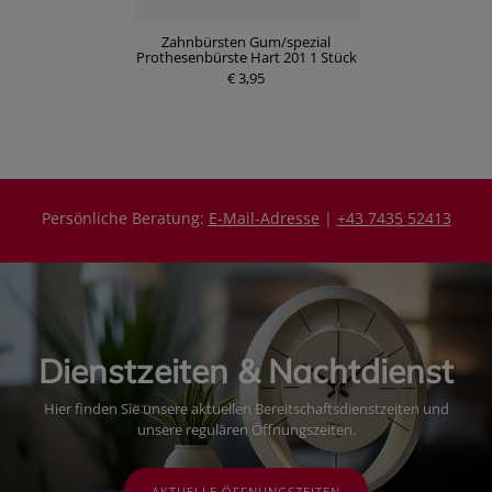
Zahnbürsten Gum/spezial
Prothesenbürste Hart 201 1 Stück
€ 3,95
Persönliche Beratung:
E-Mail-Adresse
|
+43 7435 52413
Dienstzeiten & Nachtdienst
Hier finden Sie unsere aktuellen Bereitschaftsdienstzeiten und
unsere regulären Öffnungszeiten.
AKTUELLE ÖFFNUNGSZEITEN