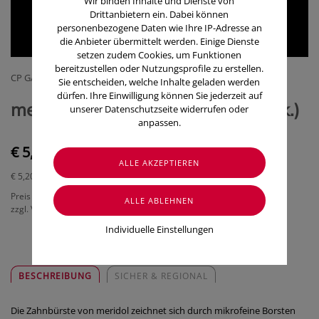
Wir binden Inhalte und Dienste von
Drittanbietern ein. Dabei können
personenbezogene Daten wie Ihre IP-Adresse an
die Anbieter übermittelt werden. Einige Dienste
setzen zudem Cookies, um Funktionen
bereitzustellen oder Nutzungsprofile zu erstellen.
CP GABA GMBH
Sie entscheiden, welche Inhalte geladen werden
dürfen. Ihre Einwilligung können Sie jederzeit auf
meridol® Zahnbürste, sanft (1 Stk.)
unserer Datenschutzseite widerrufen oder
anpassen.
€ 5,20
€ 5,20
/ Stück
Preis inkl. MwSt.
zzgl. Versandkosten
Individuelle Einstellungen
BESCHREIBUNG
SICHER & REGIONAL
Die Zahnbürste von meridol zeichnet sich durch mikrofeine Borsten