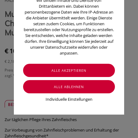
HALEON-GEBRO CONSUMER HEALTH GMBH
Wir binden Inhalte und Dienste von
Drittanbietern ein. Dabei können
Mundwasser/spuelung
personenbezogene Daten wie Ihre IP-Adresse an
die Anbieter übermittelt werden. Einige Dienste
Chlorhexamed Tagliche
setzen zudem Cookies, um Funktionen
bereitzustellen oder Nutzungsprofile zu erstellen.
Mundspuelung 500ml
Sie entscheiden, welche Inhalte geladen werden
dürfen. Ihre Einwilligung können Sie jederzeit auf
unserer Datenschutzseite widerrufen oder
€ 10,90
anpassen.
€ 2,18
/ 100 ml
Preis inkl. MwSt.
zzgl. Versandkosten
Individuelle Einstellungen
BESCHREIBUNG
SICHER & REGIONAL
Zur täglichen Pflege Ihres Zahnfleisches
Zur Vorbeugung von Zahnfleischproblemen und Erhaltung der
Zahnfleischgesundheit*