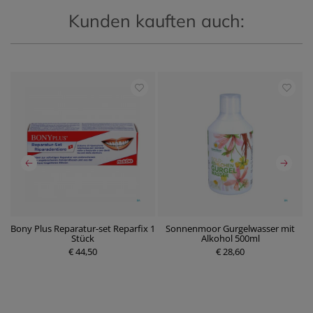
Kunden kauften auch:
ot
Bony Plus Reparatur-set Reparfix 1
Sonnenmoor Gurgelwasser mit
Stück
Alkohol 500ml
P
€ 44,50
r
€ 28,60
P
e
r
i
e
s
i
s