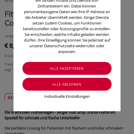
Wir binden Inhalte und Dienste von
APODROG
Drittanbietern ein. Dabei können
personenbezogene Daten wie Ihre IP-Adresse an
Fittydent Super Hafteinlagen
die Anbieter übermittelt werden. Einige Dienste
Comfort (20 Stk)
setzen zudem Cookies, um Funktionen
bereitzustellen oder Nutzungsprofile zu erstellen.
Sie entscheiden, welche Inhalte geladen werden
Langer Halt & starke Haftkraft - speziell für schmale und flache Unterkiefer
dürfen. Ihre Einwilligung können Sie jederzeit auf
€ 8,20
unserer Datenschutzseite widerrufen oder
anpassen.
€ 0,41
/ Stück
Preis inkl. MwSt.
zzgl. Versandkosten
Individuelle Einstellungen
BESCHREIBUNG
SICHER & REGIONAL
Die kraftvollen Hafteinlagen - langer Halt amp; starke Haftkraft.
Speziell für schmale und flache Unterkiefer
Die perfekte Lösung für Patienten mit flachem und/oder schmalem
Unterkiefer