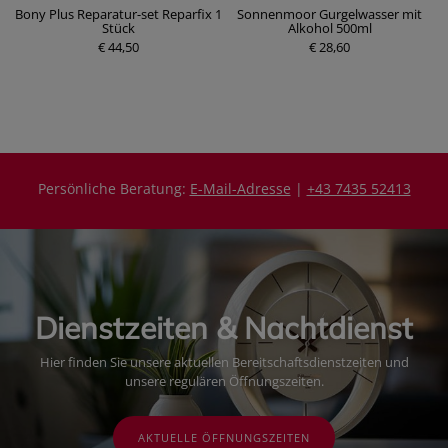
ot
Bony Plus Reparatur-set Reparfix 1
Sonnenmoor Gurgelwasser mit
Stück
Alkohol 500ml
P
€ 44,50
r
€ 28,60
P
e
r
i
e
s
i
s
Persönliche Beratung:
E-Mail-Adresse
|
+43 7435 52413
Dienstzeiten & Nachtdienst
Hier finden Sie unsere aktuellen Bereitschaftsdienstzeiten und
unsere regulären Öffnungszeiten.
AKTUELLE ÖFFNUNGSZEITEN