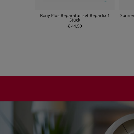
ticum Rot 25ml
Bony Plus Reparatur-set Reparfix 1
Sonnen
Stück
€ 44,50
P
r
e
i
s