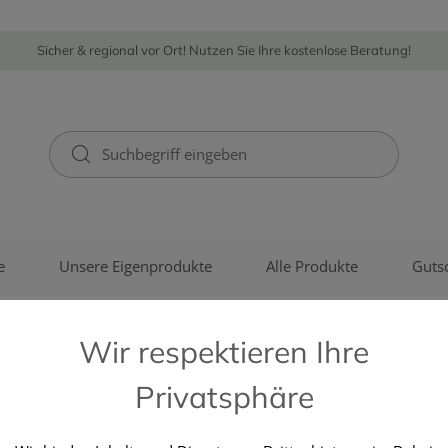
Sicher & regional vor Ort! Nutzen Sie Ihre kostenlose Beratung!
e
Unsere Eigenprodukte
Alle Produkte
Guts
Wir respektieren Ihre
Privatsphäre
MEDIS D.O.O.