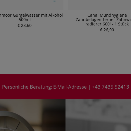
moor Gurgelwasser mit Alkohol
Canal Mundhygiene
500ml
Zahnbelagentferner Zahnwe
radierer 6601- 1 Stück
€ 28,60
P
P
r
€ 26,90
r
e
e
i
i
s
s
Persönliche Beratung:
E-Mail-Adresse
|
+43 7435 52413