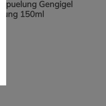
spuelung Gengigel
sung 150ml