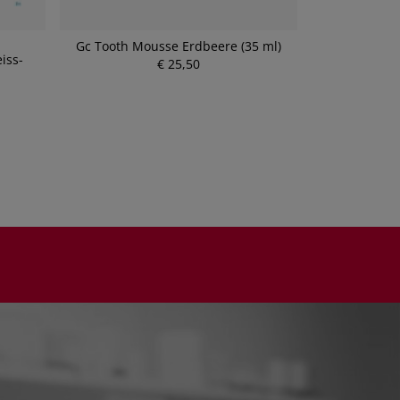
Gc Tooth Mousse Erdbeere (35 ml)
Gc Tooth 
iss-
€ 25,50
P
r
e
i
s