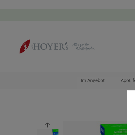
Im Angebot
ApoLif