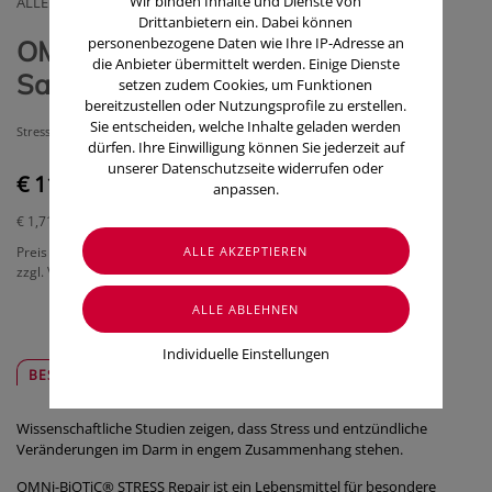
Wir binden Inhalte und Dienste von
ALLERGOSAN INSTITUT
Drittanbietern ein. Dabei können
personenbezogene Daten wie Ihre IP-Adresse an
OMNi-BiOTiC® Stress Repair, 7
die Anbieter übermittelt werden. Einige Dienste
Sachets a 3g
setzen zudem Cookies, um Funktionen
bereitzustellen oder Nutzungsprofile zu erstellen.
Sie entscheiden, welche Inhalte geladen werden
Stress? Tun Sie was dagegen!
dürfen. Ihre Einwilligung können Sie jederzeit auf
unserer Datenschutzseite widerrufen oder
€ 11,95
anpassen.
€ 1,71
/ Stück
Preis inkl. MwSt.
zzgl. Versandkosten
Individuelle Einstellungen
BESCHREIBUNG
SICHER & REGIONAL
Wissenschaftliche Studien zeigen, dass Stress und entzündliche
Veränderungen im Darm in engem Zusammenhang stehen.
OMNi-BiOTiC® STRESS Repair ist ein Lebensmittel für besondere