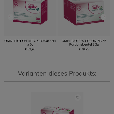
OMNi-BiOTiC® HETOX, 30 Sachets
OMNi-BiOTiC® COLONIZE, 56
á 6g
Portionsbeutel à 3g
€ 82,95
P
€ 79,95
P
r
r
e
e
i
i
s
s
Varianten dieses Produkts: