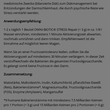
medizinische Zwecke (bilanzierte Diät) zum Diätmanagement bei
Entzündungen der Darmschleimhaut, die durch psychische Reize wie
Stress verstärkt werden.
Anwendungsempfehlung:
1-2 x täglich 1 Beutel OMNi-BiOTiC® STRESS Repair (= 3 g) in ca. 1/8 l
Wasser einrühren, mindestens 1 Minute Aktivierungszeit abwarten,
nochmals umrühren und dann trinken. Empfehlenswert ist die
Einnahme auf möglichst leeren Magen.
Wenn Sie an einer Fructoseintoleranz leiden, sollten Sie die
Aktivierungszeit auf mindestens 30 Minuten verlängern. In dieser Zeit
verstoffwechseln die Bakterien die gesamten Fructooligosaccharide.
Es gelangt somit keine Fructose in den Darm.
Zusammensetzung:
Maisstärke, Maltodextrin, Inulin, Kaliumchlorid, pflanzliches Eiweiß
(Reis), Bakterienstämme*, Magnesiumsulfat, Fructooligosaccharide
(FOS), Enzyme (Amylasen), Mangansulfat
*9 humane Bakterienstämme mit mindestens 7,5 Milliarden Keimen
pro 1 Portion (= 3 g) und 15 Milliarden Keimen pro 2 Portionen (= 6 g):