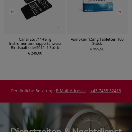
um
Canal Etui/11-teilig
Asmoken 1,5mg Tabletten 100
Instrumentenmappe Schwarz
Stück
P
Rindspaltleder5012- 1 Stück
r
€ 199,90
P
€ 249,00
e
r
i
e
s
i
s
Persönliche Beratung:
E-Mail-Adresse
|
+43 7435 52413
Dienstzeiten & Nachtdienst