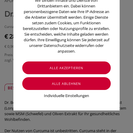
Wir binden Inhalte und Dienste von
APOMEDICA PHARMAZEUTISCHEPRODUKTE GMBH
Drittanbietern ein. Dabei können
personenbezogene Daten wie Ihre IP-Adresse an
Dr. Böhm Curcuma (30 Stk.)
die Anbieter übermittelt werden. Einige Dienste
setzen zudem Cookies, um Funktionen
Curcuma mit natürlichem Lecithin
bereitzustellen oder Nutzungsprofile zu erstellen.
Sie entscheiden, welche Inhalte geladen werden
€ 28,90
dürfen. Ihre Einwilligung können Sie jederzeit auf
unserer Datenschutzseite widerrufen oder
€ 0,96
/ Stück
anpassen.
Preis inkl. MwSt.
zzgl. Versandkosten
BESCHREIBUNG
SICHER & REGIONAL
Individuelle Einstellungen
Dr. Böhm
®
Curcuma beinhaltet den patentierten Curcuma-Extrakt
(Longvida
®
) optimal kombiniert mit Vitamin D für das Immunsystem
sowie MSM (Schwefel) und Oliven Extrakt für Ihr gesundheitliches
Wohlbefinden.
Der Nutzen von Curcuma ist unbestritten. Curcuma steht in der