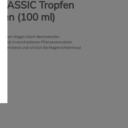
CLASSIC Tropfen
en (100 ml)
hiedenen Magen-Darm-Beschwerden
ksam mit 9 verschiedenen Pflanzenextrakten
ngshemmend und schützt die Magenschleimhaut