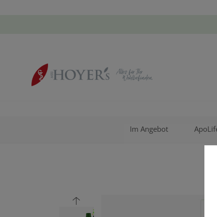
Im Angebot
ApoLif