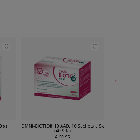
0 g)
OMNi-BiOTiC® 10 AAD, 10 Sachets a 5g
Molaxole Pul
(40 Stk.)
Beute
P
€ 60,95
r