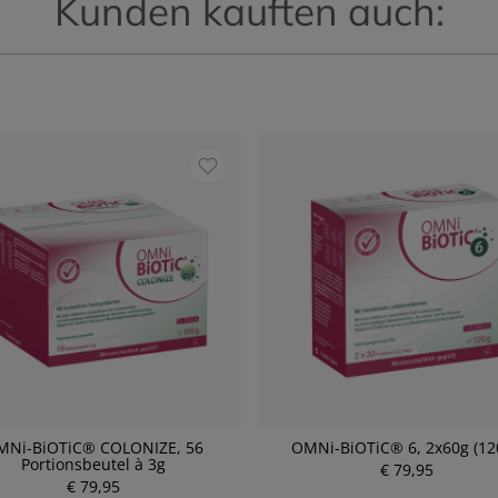
Kunden kauften auch:
MNi-BiOTiC® COLONIZE, 56
OMNi-BiOTiC® 6, 2x60g (12
Portionsbeutel à 3g
€ 79,95
€ 79,95
P
P