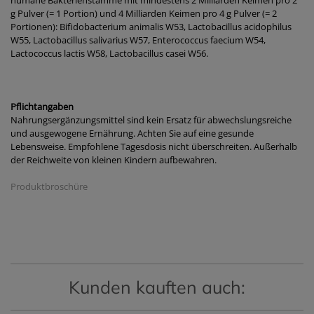
humane Bakterienstämme mit mindestens 2 Milliarden Keimen pro 2
g Pulver (= 1 Portion) und 4 Milliarden Keimen pro 4 g Pulver (= 2
Portionen): Bifidobacterium animalis W53, Lactobacillus acidophilus
W55, Lactobacillus salivarius W57, Enterococcus faecium W54,
Lactococcus lactis W58, Lactobacillus casei W56.
Pflichtangaben
Nahrungsergänzungsmittel sind kein Ersatz für abwechslungsreiche
und ausgewogene Ernährung. Achten Sie auf eine gesunde
Lebensweise. Empfohlene Tagesdosis nicht überschreiten. Außerhalb
der Reichweite von kleinen Kindern aufbewahren.
Produktbroschüre
Kunden kauften auch: