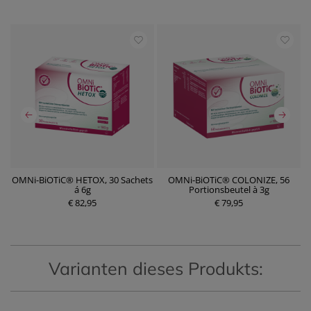
OMNi-BiOTiC® HETOX, 30 Sachets
OMNi-BiOTiC® COLONIZE, 56
á 6g
Portionsbeutel à 3g
€ 82,95
P
€ 79,95
P
r
r
e
e
i
i
s
s
Varianten dieses Produkts: