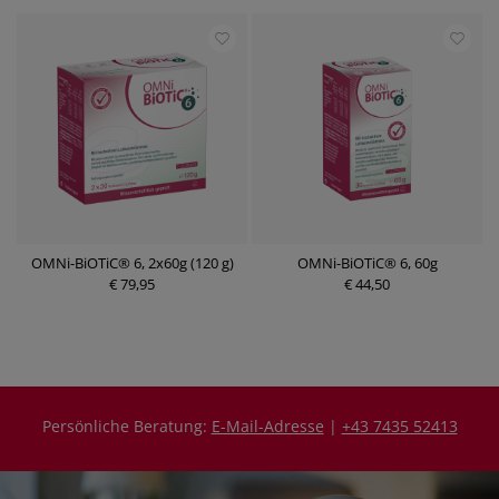
OMNi-BiOTiC® 6, 2x60g (120 g)
OMNi-BiOTiC® 6, 60g
€ 79,95
€ 44,50
Persönliche Beratung:
E-Mail-Adresse
|
+43 7435 52413