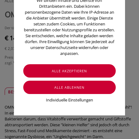
Wir binden Inhalte und Dienste von
ALLERGOSAN INSTITUT
Drittanbietern ein. Dabei können
personenbezogene Daten wie Ihre IP-Adresse an
OMNi-BiOTiC® 6, 7 Sachets a 3g
die Anbieter übermittelt werden. Einige Dienste
setzen zudem Cookies, um Funktionen
Der tägliche Begleiter für ein gutes „Bauchgefühl“
bereitzustellen oder Nutzungsprofile zu erstellen.
Sie entscheiden, welche Inhalte geladen werden
€ 14,50
dürfen. Ihre Einwilligung können Sie jederzeit auf
unserer Datenschutzseite widerrufen oder
€ 2,07
/ Stück
anpassen.
Preis inkl. MwSt.
zzgl. Versandkosten
BESCHREIBUNG
SICHER & REGIONAL
Individuelle Einstellungen
OMNi-BiOTiC® 6 ist der tägliche Begleiter für ein gutes „Bauchgefühl“!
In einem funktionierenden Darm kümmern sich Billiarden von
Bakterien darum, dass Vitalstoffe verwertbar gemacht und Giftstoffe
abtransportiert werden. Diese "kleinen Helfer" sind jedoch oft durch
Stress, Fast-Food und Medikamente dezimiert - es entsteht eine
sogenannte Dysbiose, ein "Ungleichgewicht" im Darm.