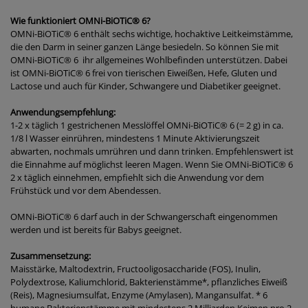
Wie funktioniert OMNi-BiOTiC® 6?
OMNi-BiOTiC® 6 enthält sechs wichtige, hochaktive Leitkeimstämme,
die den Darm in seiner ganzen Länge besiedeln. So können Sie mit
OMNi-BiOTiC® 6 ihr allgemeines Wohlbefinden unterstützen. Dabei
ist OMNi-BiOTiC® 6 frei von tierischen Eiweißen, Hefe, Gluten und
Lactose und auch für Kinder, Schwangere und Diabetiker geeignet.
Anwendungsempfehlung:
1-2 x täglich 1 gestrichenen Messlöffel OMNi-BiOTiC® 6 (= 2 g) in ca.
1/8 l Wasser einrühren, mindestens 1 Minute Aktivierungszeit
abwarten, nochmals umrühren und dann trinken. Empfehlenswert ist
die Einnahme auf möglichst leeren Magen. Wenn Sie OMNi-BiOTiC® 6
2 x täglich einnehmen, empfiehlt sich die Anwendung vor dem
Frühstück und vor dem Abendessen.
OMNi-BiOTiC® 6 darf auch in der Schwangerschaft eingenommen
werden und ist bereits für Babys geeignet.
Zusammensetzung:
Maisstärke, Maltodextrin, Fructooligosaccharide (FOS), Inulin,
Polydextrose, Kaliumchlorid, Bakterienstämme*, pflanzliches Eiweiß
(Reis), Magnesiumsulfat, Enzyme (Amylasen), Mangansulfat. * 6