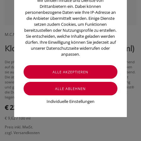
Wir binden Inhalte und Dienste von
Drittanbietern ein. Dabei können
personenbezogene Daten wie Ihre IP-Adresse an
die Anbieter übermittelt werden. Einige Dienste
setzen zudem Cookies, um Funktionen
bereitzustellen oder Nutzungsprofile zu erstellen.
M.C.M. KLOSTERFRAU HEALTHCARE GMBH
Sie entscheiden, welche Inhalte geladen werden
dürfen. Ihre Einwilligung können Sie jederzeit auf
Klosterfrau Melissengeist® (235 ml)
unserer Datenschutzseite widerrufen oder
anpassen.
Die pflanzlichen Arzneistoffe in Klosterfrau Melissengeist® wirken ausgleichend
auf das vegetative Nervensystem; bei psychovegetativen Beschwerden wirken
sie auf Nerven, Magen und Darm beruhigend, entspannend bzw. krampflösend.
Die ätherischen Öle wirken vorbeugend bei Erkältung und grippalem Infekt
sowie als unterstützende Maßnahme bei Beschwerden infolge von Erkältung
und grippalem Infekt. Äußerlich angewandt fördert Klosterfrau Melissengeist®
die Durchblutung, lindert den Schmerz und entkrampft die unter der Haut
liegende Muskulatur.
Individuelle Einstellungen
€ 22,60
€ 9,62
/ 100 ml
Preis inkl. MwSt.
zzgl. Versandkosten