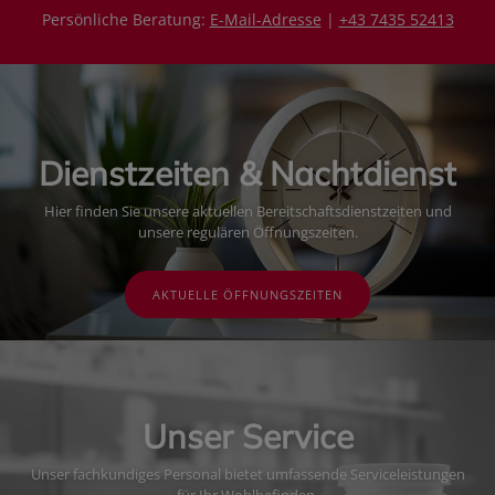
Persönliche Beratung:
E-Mail-Adresse
|
+43 7435 52413
Dienstzeiten & Nachtdienst
Hier finden Sie unsere aktuellen Bereitschaftsdienstzeiten und
unsere regulären Öffnungszeiten.
AKTUELLE ÖFFNUNGSZEITEN
Unser Service
Unser fachkundiges Personal bietet umfassende Serviceleistungen