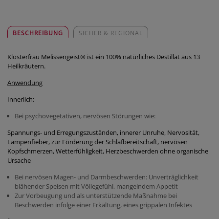
BESCHREIBUNG
SICHER & REGIONAL
Klosterfrau Melissengeist® ist ein 100% natürliches Destillat aus 13
Heilkräutern.
Anwendung
Innerlich:
Bei psychovegetativen, nervösen Störungen wie:
Spannungs- und Erregungszuständen, innerer Unruhe, Nervosität,
Lampenfieber, zur Förderung der Schlafbereitschaft, nervösen
Kopfschmerzen, Wetterfühligkeit, Herzbeschwerden ohne organische
Ursache
Bei nervösen Magen- und Darmbeschwerden: Unverträglichkeit
blähender Speisen mit Völlegefühl, mangelndem Appetit
Zur Vorbeugung und als unterstützende Maßnahme bei
Beschwerden infolge einer Erkältung, eines grippalen Infektes