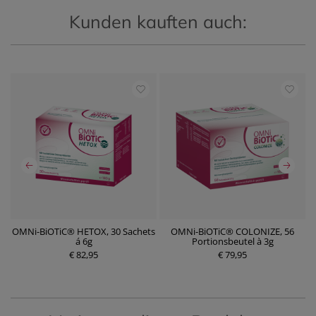
Kunden kauften auch:
OMNi-BiOTiC® HETOX, 30 Sachets
OMNi-BiOTiC® COLONIZE, 56
á 6g
Portionsbeutel à 3g
€ 82,95
P
€ 79,95
P
r
r
e
e
i
i
s
s