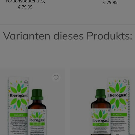
Portionsbeutel à 3g
€ 79,95
€ 79,95
P
P
r
r
e
e
i
i
s
s
Varianten dieses Produkts: