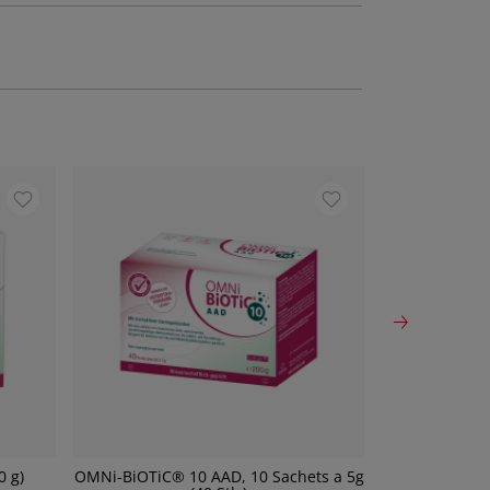
0 g)
OMNi-BiOTiC® 10 AAD, 10 Sachets a 5g
Molaxole Pul