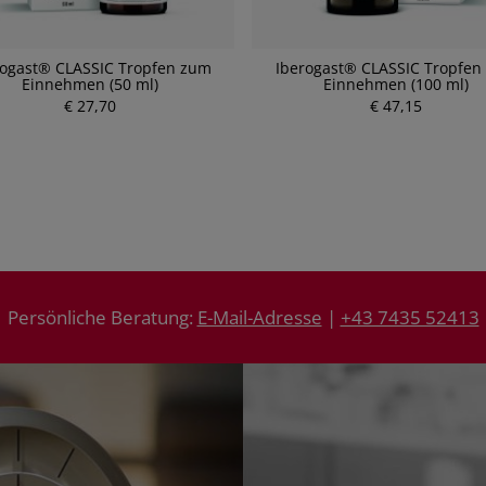
rogast® CLASSIC Tropfen zum
Iberogast® CLASSIC Tropfen
Einnehmen (50 ml)
Einnehmen (100 ml)
€ 27,70
€ 47,15
Persönliche Beratung:
E-Mail-Adresse
|
+43 7435 52413