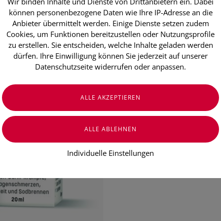
Wir binden Inhalte und Dienste von Drittanbietern ein. Dabei
Iberogast® 
können personenbezogene Daten wie Ihre IP-Adresse an die
Anbieter übermittelt werden. Einige Dienste setzen zudem
zum Einnehm
Cookies, um Funktionen bereitzustellen oder Nutzungsprofile
zu erstellen. Sie entscheiden, welche Inhalte geladen werden
Rasche Hilfe für Magen und Darm
dürfen. Ihre Einwilligung können Sie jederzeit auf unserer
Umfassende Wirkung bei versc
Datenschutzseite widerrufen oder anpassen.
100% pflanzlich – natürlich wir
Wirkt krampflösend, entzündu
Schnell & effektiv
€ 13,95
€ 69,75
/ 100 ml
Preis inkl. MwSt.
Individuelle Einstellungen
zzgl. Versandkosten