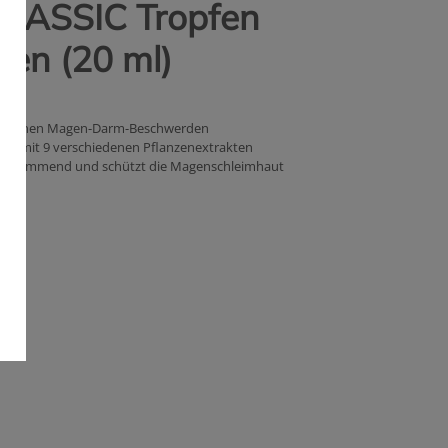
CLASSIC Tropfen
en (20 ml)
hiedenen Magen-Darm-Beschwerden
ksam mit 9 verschiedenen Pflanzenextrakten
ngshemmend und schützt die Magenschleimhaut