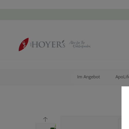
Im Angebot
ApoLif