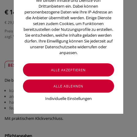
Wir binden Inhalte und Dienste von
Drittanbietern ein. Dabei können
€ 14,90
personenbezogene Daten wie Ihre IP-Adresse an
die Anbieter übermittelt werden. Einige Dienste
€ 29,80
/ 100 g
setzen zudem Cookies, um Funktionen
bereitzustellen oder Nutzungsprofile zu erstellen.
Preis inkl. MwSt.
Sie entscheiden, welche Inhalte geladen werden
zzgl. Versandkosten
dürfen. Ihre Einwilligung können Sie jederzeit auf
unserer Datenschutzseite widerrufen oder
anpassen.
BESCHREIBUNG
SICHER & REGIONAL
Die bewährten Inhaltsstoffe der Hädensa Pflegesalbe sind
kühlendes Menthol
antimikrobielles ICHTYOL(R) PALE
Individuelle Einstellungen
hautpflegendes Wollwachs
feuchtigkeitsspendendes D-Panthenol.
Mit praktischem Klickverschluss.
Pflichtangaben