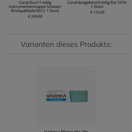
en
Canal Etui/11-teilig
Canal Buegeletui/5-teilig Rot 5374-
m
Instrumentenmappe Schwarz
1 Stück
P
Rindspaltleder5012- 1 Stück
r
€ 115,00
P
€ 249,00
e
r
i
e
s
i
s
Varianten dieses Produkts:
Hädensa Pflegesalbe 20g