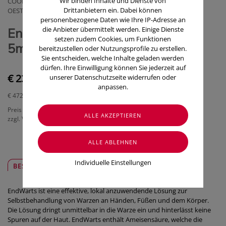
Wir binden Inhalte und Dienste von
COOPER CONSUMER HEALTH DEGMBH ZWEIGNIEDERLASSUNG
Drittanbietern ein. Dabei können
OESTERREICH
personenbezogene Daten wie Ihre IP-Adresse an
die Anbieter übermittelt werden. Einige Dienste
Endwarts Lösung Gegen Warzen
setzen zudem Cookies, um Funktionen
5ml
bereitzustellen oder Nutzungsprofile zu erstellen.
Sie entscheiden, welche Inhalte geladen werden
dürfen. Ihre Einwilligung können Sie jederzeit auf
€ 23,60
unserer Datenschutzseite widerrufen oder
anpassen.
€ 472,00
/ 100 ml
Preis inkl. MwSt.
zzgl. Versandkosten
Individuelle Einstellungen
BESCHREIBUNG
SICHER & REGIONAL
EndWarts ist eine effektive, lokal anzuwendende Lösung zur
Selbstbehandlung von Warzen an Händen, Füßen und dem Körper.
Die Lösung dringt unmittelbar in die Warze ein und hinterlässt keine
Spuren auf der Haut. EndWarts enthält Ameisensäure, welche die