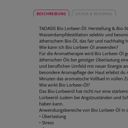
BESCHREIBUNG
SICHER & REGIONAL
TAOASIS Bio Lorbeer-Öl: Herstellung & Bio-
Wasserdampfdestillation selektiv und beson
ätherischem Bio-Öl, das fair und nachhaltig 
Wie kann ich Bio Lorbeer-Öl anwenden?
Für die Aromatherapie wird Bio Lorbeer-Öl g
ätherischen Öls bei geistiger Überlastung ein
und beruflichen Umfeld mit neuer Energie a
besondere Aromapflege der Haut erlebst du m
Minuten das aromatische Vollbad in vollen Z
Wie wirkt Bio Lorbeer-Öl?
Das Bio-Lorbeeröl hat nicht nur eine stärk
Lorbeeröl zudem bei Angstzuständen und Sch
haben kann.
Anwendungsbereiche von Bio Lorbeer-Öl in d
• Überlastung
• Stress