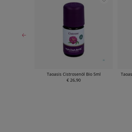
s Bio Rosmarin
Taoasis Cistrosenöl Bio 5ml
Taoas
€ 26,90
P
r
e
i
s