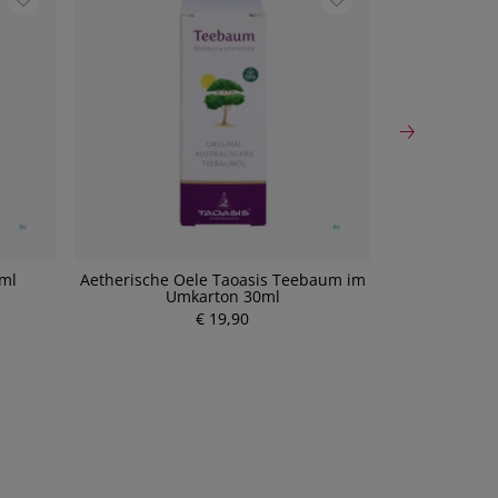
5ml
Aetherische Oele Taoasis Teebaum im
Taoasis V
Umkarton 30ml
P
€ 19,90
r
e
i
s