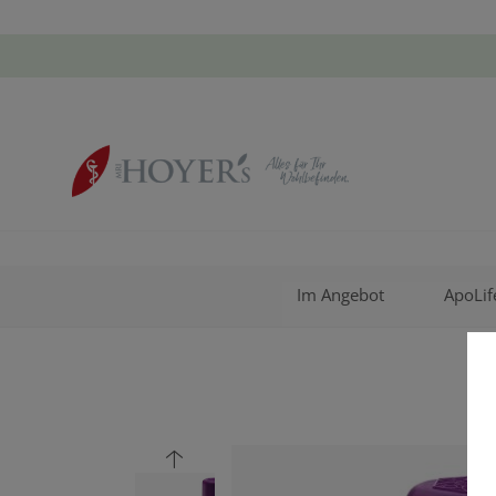
Im Angebot
ApoLif