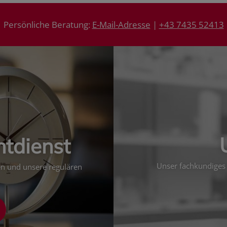
Persönliche Beratung:
E-Mail-Adresse
|
+43 7435 52413
htdienst
Unser fachkundiges 
ten und unsere regulären