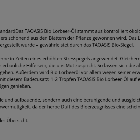
StandardDas TAOASIS Bio Lorbeer-Öl stammt aus kontrolliert öko
ders schonend aus den Blättern der Pflanze gewonnen wird. Das 
hergestellt wurde – gewährleistet durch das TAOASIS Bio-Siegel.
erne in Zeiten eines erhöhten Stresspegels angewendet. Gleicher
e erbauliche Hilfe sein, die uns Mut zuspricht. So lassen sich die
ngehen. Außerdem wird Bio Lorbeeröl vor allem wegen seiner erw
it diesem Badezusatz: 1-2 Tropfen TAOASIS Bio Lorbeer-Öl auf e
ügen genießen.
ende und aufbauende, sondern auch eine beruhigende und ausglei
wermütigkeit, da der herbe Duft des Bioerzeugnisses eine schei
er Übersicht: