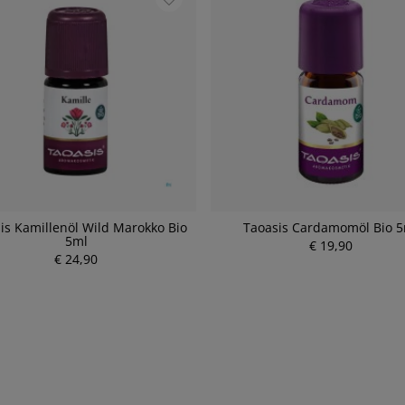
is Kamillenöl Wild Marokko Bio
Taoasis Cardamomöl Bio 
5ml
€ 19,90
P
€ 24,90
P
r
r
e
e
i
i
s
s