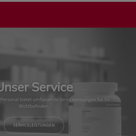
Unser Service
Personal bietet umfassende Serviceleistungen für Ihr
Wohlbefinden.
SERVICELEISTUNGEN