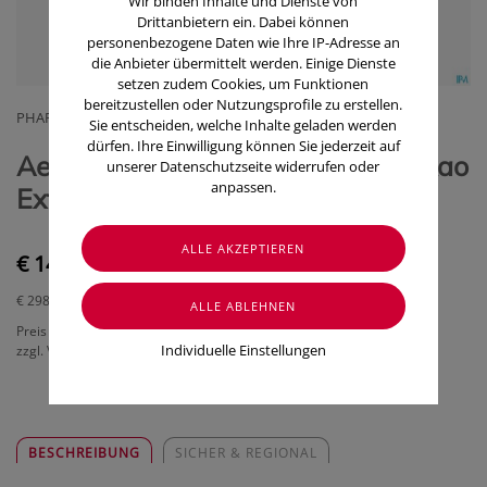
Wir binden Inhalte und Dienste von
Drittanbietern ein. Dabei können
personenbezogene Daten wie Ihre IP-Adresse an
die Anbieter übermittelt werden. Einige Dienste
setzen zudem Cookies, um Funktionen
bereitzustellen oder Nutzungsprofile zu erstellen.
PHARMAG LACHMAIR GMBH
Sie entscheiden, welche Inhalte geladen werden
dürfen. Ihre Einwilligung können Sie jederzeit auf
Aetherische Oele Taoasis Bio Kakao
unserer Datenschutzseite widerrufen oder
anpassen.
Extrakt 5ml
€ 14,90
€ 298,00
/ 100 ml
Preis inkl. MwSt.
Individuelle Einstellungen
zzgl. Versandkosten
BESCHREIBUNG
SICHER & REGIONAL