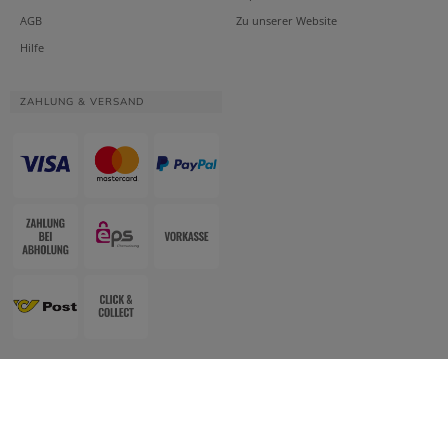
AGB
Zu unserer Website
Hilfe
ZAHLUNG & VERSAND
Website & Apotheken-Shopsystem:
Smarda Apotheken-Edition
• Design &
Umsetzung:
WESEO