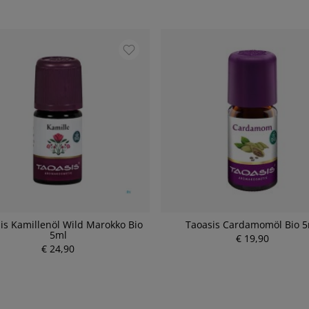
is Kamillenöl Wild Marokko Bio
Taoasis Cardamomöl Bio 
5ml
€ 19,90
P
€ 24,90
P
r
r
e
e
i
i
s
s