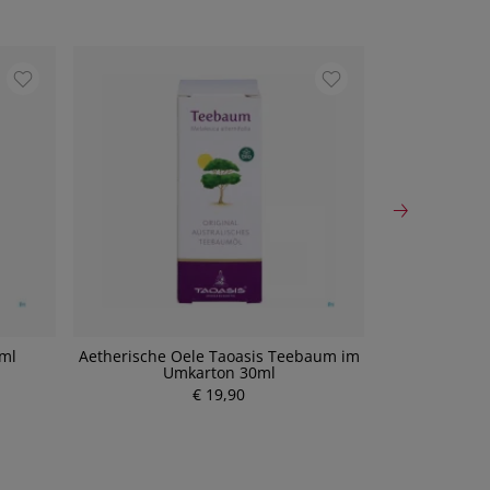
5ml
Aetherische Oele Taoasis Teebaum im
Taoasis V
Umkarton 30ml
P
€ 19,90
r
e
i
s