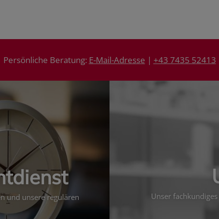
Persönliche Beratung:
E-Mail-Adresse
|
+43 7435 52413
htdienst
Unser fachkundiges 
ten und unsere regulären