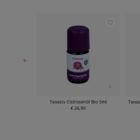
s Bio Rosmarin
Taoasis Cistrosenöl Bio 5ml
Taoas
€ 26,90
P
r
e
i
s