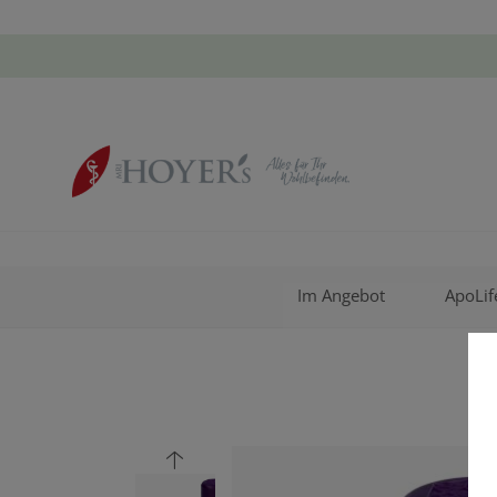
Im Angebot
ApoLif