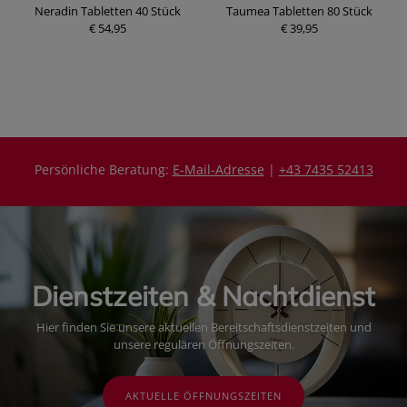
e
Neradin Tabletten 40 Stück
Taumea Tabletten 80 Stück
€ 54,95
€ 39,95
Persönliche Beratung:
E-Mail-Adresse
|
+43 7435 52413
Dienstzeiten & Nachtdienst
Hier finden Sie unsere aktuellen Bereitschaftsdienstzeiten und
unsere regulären Öffnungszeiten.
AKTUELLE ÖFFNUNGSZEITEN