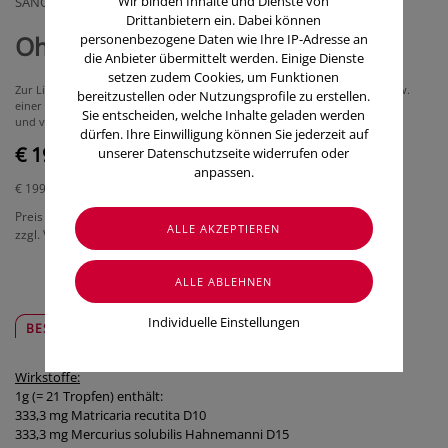
Wir binden Inhalte und Dienste von
SANOVA PHARMA GESMBH, OTC
Drittanbietern ein. Dabei können
personenbezogene Daten wie Ihre IP-Adresse an
Ohrentropfen „similasan“ (10 ml)
die Anbieter übermittelt werden. Einige Dienste
setzen zudem Cookies, um Funktionen
Zur Linderung von Ohrenschmerzen während eines grippalen Infektes bzw.
bereitzustellen oder Nutzungsprofile zu erstellen.
einer Erkältung
Sie entscheiden, welche Inhalte geladen werden
und von Schmerzen im äußeren Gehörgang.
dürfen. Ihre Einwilligung können Sie jederzeit auf
€ 19,90
unserer Datenschutzseite widerrufen oder
anpassen.
€ 199,00
/ 100 ml
Preis inkl. MwSt.
zzgl. Versandkosten
Individuelle Einstellungen
BESCHREIBUNG
SICHER & REGIONAL
Wirkstoffe:
1g (= 21 Tropfen) enthält:
333,3 mg Matricaria recutita D10
333,3 mg Mercurius solubilis Hahnemanni D15