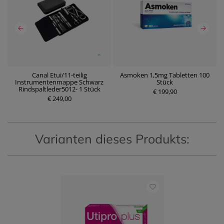
Canal Etui/11-teilig
Asmoken 1,5mg Tabletten 100
Instrumentenmappe Schwarz
Stück
P
P
Rindspaltleder5012- 1 Stück
r
€ 199,90
r
€ 249,00
e
e
i
i
s
s
Varianten dieses Produkts: