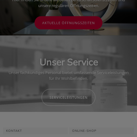
unsere regulären Öffnungszeiten.
AKTUELLE ÖFFNUNGSZEITEN
Unser Service
Unser fachkundiges Personal bietet umfassende Serviceleistungen
für Ihr Wohlbefinden.
SERVICELEISTUNGEN
KONTAKT
ONLINE-SHOP