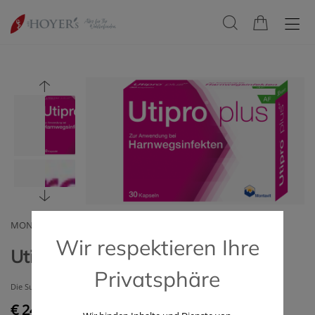
MONTAVIT GMBH
Wir respektieren Ihre
Utipro Plus AF Kapseln (15 Stk.)
Privatsphäre
Die Superkraft, die beides schafft
€ 24,90