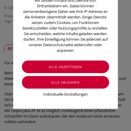
Wir binden Inhalte und Dienste von
Drittanbietern ein. Dabei können
€ 1,66
/ Stück
personenbezogene Daten wie Ihre IP-Adresse an
Preis inkl. MwSt.
die Anbieter übermittelt werden. Einige Dienste
zzgl. Versandkosten
setzen zudem Cookies, um Funktionen
bereitzustellen oder Nutzungsprofile zu erstellen.
Sie entscheiden, welche Inhalte geladen werden
dürfen. Ihre Einwilligung können Sie jederzeit auf
unserer Datenschutzseite widerrufen oder
BESCHREIBUNG
SICHER & REGIONAL
anpassen.
Für wen ist Utipro plus AF?
Betroffenen steht mit Utipro Plus AF ein vegetarisches
Medizinprodukt zur Verfügung, das den Infekt natürlich begegnet und
bereits am Ursprungsort stoppt.
Utipro Plus AF kontrolliert den Infekt sowohl in der Blase als auch am
Individuelle Einstellungen
Ort der Entstehung im Darm. Bei nahezu jeder dritten Frau wiederholt
sich eine Blasenentzündung innerhalb von sechs bis zwölf Monaten.
Mit Utipro plus AF ist es möglich, vorbeugend einen pflanzlichen
Schutzfilm im Darm aufzubauen, der den Ausbruch eines erneuten
Infekts verhindert.