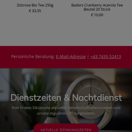
k
Zistrose Bio Tee 250g
Baders Cranberry Acerola Tee
D
Beutel 20 Stück
€ 33,35
P
€ 10,00
r
P
e
r
i
e
s
i
s
Persönliche Beratung:
E-Mail-Adresse
|
+43 7435 52413
Dienstzeiten & Nachtdienst
Hier finden Sie unsere aktuellen Bereitschaftsdienstzeiten und
unsere regulären Öffnungszeiten.
AKTUELLE ÖFFNUNGSZEITEN