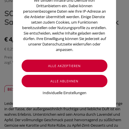
Wir binden Inhalte und Dienste von
SONNENTOR KRAEUTERHANDELSGMBH
Drittanbietern ein. Dabei können
personenbezogene Daten wie Ihre IP-Adresse an
SONNENTOR Fruechtetee/bio
die Anbieter übermittelt werden. Einige Dienste
Sanddorn Genuss 02536 18 Stück
setzen zudem Cookies, um Funktionen
bereitzustellen oder Nutzungsprofile zu erstellen.
Sie entscheiden, welche Inhalte geladen werden
€ 4,50
dürfen. Ihre Einwilligung können Sie jederzeit auf
unserer Datenschutzseite widerrufen oder
€ 0,25
/ Stück
anpassen.
Preis inkl. MwSt.
zzgl. Versandkosten
BESCHREIBUNG
SICHER & REGIONAL
Individuelle Einstellungen
Leidenschaft in der Tasse! Dieser Sanddorntee schimmert gelborange
in der Tasse, der außergewöhnlich fruchtige und liebliche Duft ist ein
wahres Erlebnis. Unterstrichen wird sein Aroma durch Lavendel und
Apfel. Der vollmundige Geschmack passt hervorragend zu süßlichem
Gemüse wie Karotte und Rote Rübe, zu Apfel-Zimt-Desserts und zu