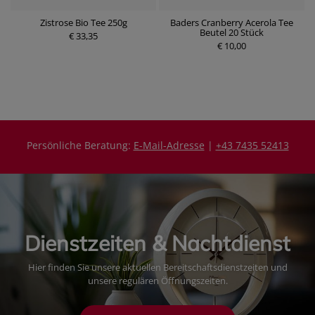
k
Zistrose Bio Tee 250g
Baders Cranberry Acerola Tee
D
Beutel 20 Stück
€ 33,35
€ 10,00
P
P
r
r
e
e
i
i
s
s
Persönliche Beratung:
E-Mail-Adresse
|
+43 7435 52413
Dienstzeiten & Nachtdienst
Hier finden Sie unsere aktuellen Bereitschaftsdienstzeiten und
unsere regulären Öffnungszeiten.