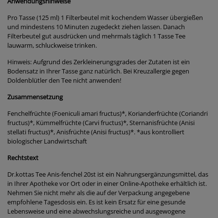
Anwendungshinweise
Pro Tasse (125 ml) 1 Filterbeutel mit kochendem Wasser übergießen
und mindestens 10 Minuten zugedeckt ziehen lassen. Danach
Filterbeutel gut ausdrücken und mehrmals täglich 1 Tasse Tee
lauwarm, schluckweise trinken.
Hinweis: Aufgrund des Zerkleinerungsgrades der Zutaten ist ein
Bodensatz in Ihrer Tasse ganz natürlich. Bei Kreuzallergie gegen
Doldenblütler den Tee nicht anwenden!
Zusammensetzung
Fenchelfrüchte (Foeniculi amari fructus)*, Korianderfrüchte (Coriandri
fructus)*, Kümmelfrüchte (Carvi fructus)*, Sternanisfrüchte (Anisi
stellati fructus)*, Anisfrüchte (Anisi fructus)*. *aus kontrolliert
biologischer Landwirtschaft
Rechtstext
Dr.kottas Tee Anis-fenchel 20st ist ein Nahrungsergänzungsmittel, das
in Ihrer Apotheke vor Ort oder in einer Online-Apotheke erhältlich ist.
Nehmen Sie nicht mehr als die auf der Verpackung angegebene
empfohlene Tagesdosis ein. Es ist kein Ersatz für eine gesunde
Lebensweise und eine abwechslungsreiche und ausgewogene