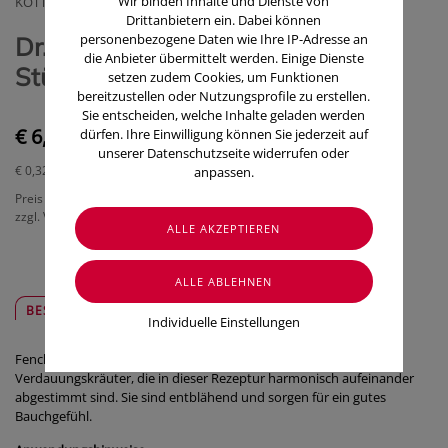
Wir binden Inhalte und Dienste von
KOTTAS PHARMA GMBH
Drittanbietern ein. Dabei können
personenbezogene Daten wie Ihre IP-Adresse an
Dr. Kottas Tee Anis-fenchel 20
die Anbieter übermittelt werden. Einige Dienste
Stück
setzen zudem Cookies, um Funktionen
bereitzustellen oder Nutzungsprofile zu erstellen.
Sie entscheiden, welche Inhalte geladen werden
€ 6,30
dürfen. Ihre Einwilligung können Sie jederzeit auf
unserer Datenschutzseite widerrufen oder
€ 0,32
/ Stück
anpassen.
Preis inkl. MwSt.
zzgl. Versandkosten
BESCHREIBUNG
SICHER & REGIONAL
Individuelle Einstellungen
Fenchel, Koriander, Kümmel, Sternanis und Anis sind wichtige
Verdauungskräuter, die in dieser Rezeptur harmonisch aufeinander
abgestimmt sind. Sie sind entblähend und sorgen für ein gutes
Bauchgefühl.