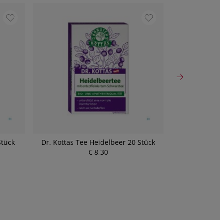
Stück
Dr. Kottas Tee Heidelbeer 20 Stück
Tussimont
€ 8,30
P
r
e
i
s