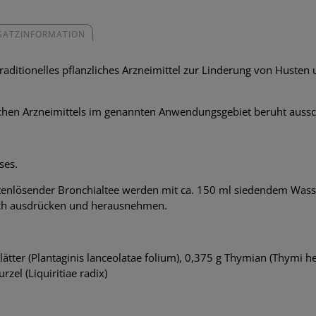
SATZINFORMATION
traditionelles pflanzliches Arzneimittel zur Linderung von Hust
ichen Arzneimittels im genannten Anwendungsgebiet beruht aussc
ses.
ustenlösender Bronchialtee werden mit ca. 150 ml siedendem Was
ach ausdrücken und herausnehmen.
blätter (Plantaginis lanceolatae folium), 0,375 g Thymian (Thymi 
rzel (Liquiritiae radix)