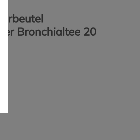
erbeutel
er Bronchialtee 20