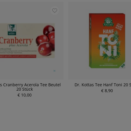
s Cranberry Acerola Tee Beutel
Dr. Kottas Tee Hanf Toni 20 
20 Stück
P
€ 8,90
P
€ 10,00
r
r
e
e
i
i
s
s