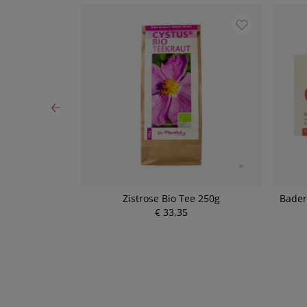
ee 20 Stück
Zistrose Bio Tee 250g
Bader
€ 33,35
P
r
e
i
s