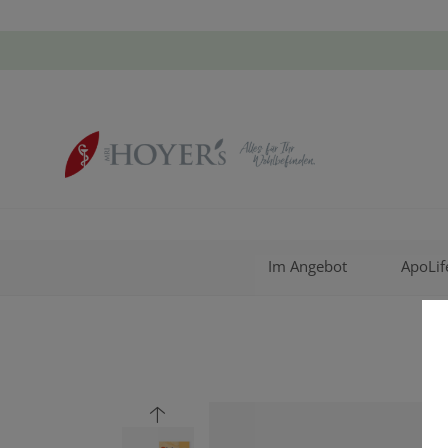
Im Angebot
ApoLif