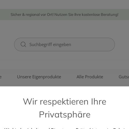
Sicher & regional vor Ort! Nutzen Sie Ihre kostenlose Beratung!
e
Unsere Eigenprodukte
Alle Produkte
Guts
Wir respektieren Ihre
Privatsphäre
URIACH GERMANY GMBH