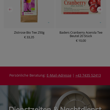
k
Zistrose Bio Tee 250g
Baders Cranberry Acerola Tee
D
Beutel 20 Stück
€ 33,35
€ 10,00
P
P
r
r
e
e
i
i
s
s
Persönliche Beratung:
E-Mail-Adresse
|
+43 7435 52413
Dienstzeiten & Nachtdienst