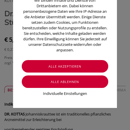
Wir binden Inhalte und Dienste von
KOTTAS PHARMA GMBH
Drittanbietern ein. Dabei können
personenbezogene Daten wie Ihre IP-Adresse an
Dr. Kottas Johanniskraut-Tee 20
die Anbieter übermittelt werden. Einige Dienste
Stück
setzen zudem Cookies, um Funktionen
bereitzustellen oder Nutzungsprofile zu erstellen.
Sie entscheiden, welche Inhalte geladen werden
€ 5,30
dürfen. Ihre Einwilligung können Sie jederzeit auf
unserer Datenschutzseite widerrufen oder
€ 0,27
/ Stück
anpassen.
Preis inkl. MwSt.
zzgl. Versandkosten
BESCHREIBUNG
SICHER & REGIONAL
ZUSATZINFORMAT
Individuelle Einstellungen
Indikation
DR. KOTTAS
Johanniskrauttee ist ein traditionelles pflanzliches
Arzneimittel zur Erleichterung bei
vorübergehender geistiger Erschöpfung.