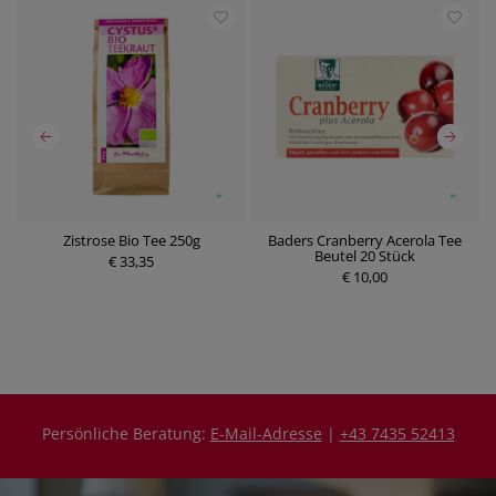
k
Zistrose Bio Tee 250g
Baders Cranberry Acerola Tee
D
Beutel 20 Stück
€ 33,35
€ 10,00
P
P
r
r
e
e
i
i
s
s
Persönliche Beratung:
E-Mail-Adresse
|
+43 7435 52413