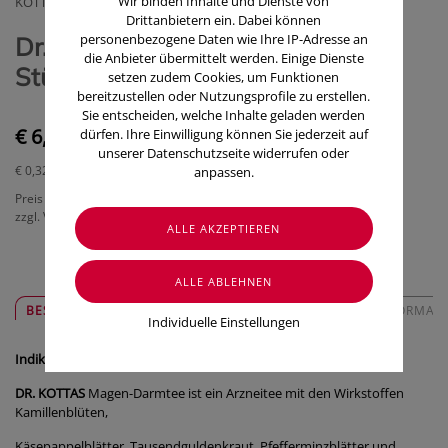
Wir binden Inhalte und Dienste von
KOTTAS PHARMA GMBH
Drittanbietern ein. Dabei können
personenbezogene Daten wie Ihre IP-Adresse an
Dr. Kottas Magen-Darm-Tee 20
die Anbieter übermittelt werden. Einige Dienste
Stück
setzen zudem Cookies, um Funktionen
bereitzustellen oder Nutzungsprofile zu erstellen.
Sie entscheiden, welche Inhalte geladen werden
€ 6,40
dürfen. Ihre Einwilligung können Sie jederzeit auf
unserer Datenschutzseite widerrufen oder
€ 0,32
/ Stück
anpassen.
Preis inkl. MwSt.
zzgl. Versandkosten
BESCHREIBUNG
SICHER & REGIONAL
ZUSATZINFORMAT
Individuelle Einstellungen
Indikation
DR. KOTTAS
Magen-Darmtee ist ein Arzneitee mit den Wirkstoffen
Kamillenblüten,
Käsepappelblätter, Tausendguldenkraut, Pfefferminzblätter und