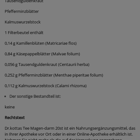
Tausendguldenkraut
Pfefferminzblätter
Kalmuswurzelstock
1 Filterbeutel enthält
0,14 g Kamillenblüten (Matricariae flos)
0,84 g Käsepappelblätter (Malvae folium)
0,056 g Tausendguldenkraut (Centaurii herba)
0,252 g Pfefferminzblätter (Menthae piperitae folium)
0,112 g Kalmuswurzelstock (Calami rhizoma)
Der sonstige Bestandteil ist:
keine
Rechtstext
Dr.kottas Tee Magen-darm 20st ist ein Nahrungsergänzungsmittel, das
in Ihrer Apotheke vor Ort oder in einer Online-Apotheke erhältlich ist.