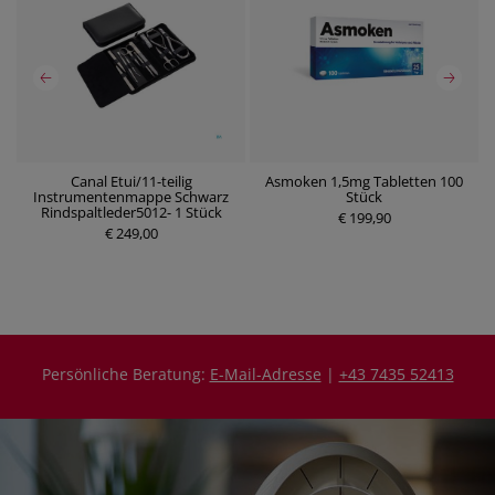
Canal Etui/11-teilig
Asmoken 1,5mg Tabletten 100
Instrumentenmappe Schwarz
Stück
P
P
Rindspaltleder5012- 1 Stück
r
€ 199,90
r
€ 249,00
e
e
i
i
s
s
Persönliche Beratung:
E-Mail-Adresse
|
+43 7435 52413