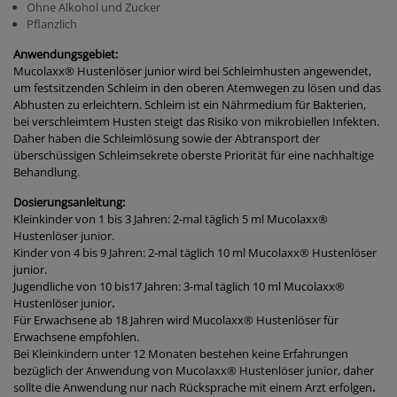
Ohne Alkohol und Zucker
Pflanzlich
Anwendungsgebiet:
Mucolaxx® Hustenlöser
junior
wird bei Schleimhusten angewendet,
um festsitzenden Schleim in den oberen Atemwegen zu lösen und das
Abhusten zu erleichtern. Schleim ist ein Nährmedium für Bakterien,
bei verschleimtem Husten steigt das Risiko von mikrobiellen Infekten.
Daher haben die Schleimlösung sowie der Abtransport der
überschüssigen Schleimsekrete oberste Priorität für eine nachhaltige
Behandlung.
Dosierungsanleitung:
Kleinkinder von 1 bis 3 Jahren: 2-mal täglich 5 ml Mucolaxx®
Hustenlöser
junior
.
Kinder von 4 bis 9 Jahren: 2-mal täglich 10 ml Mucolaxx® Hustenlöser
junior
.
Jugendliche von 10 bis17 Jahren: 3-mal täglich 10 ml Mucolaxx®
Hustenlöser
junior
.
Für Erwachsene ab 18 Jahren wird Mucolaxx® Hustenlöser für
Erwachsene empfohlen.
Bei Kleinkindern unter 12 Monaten bestehen keine Erfahrungen
bezüglich der Anwendung von Mucolaxx® Hustenlöser
junior
, daher
sollte die Anwendung nur nach Rücksprache mit einem Arzt erfolgen
.