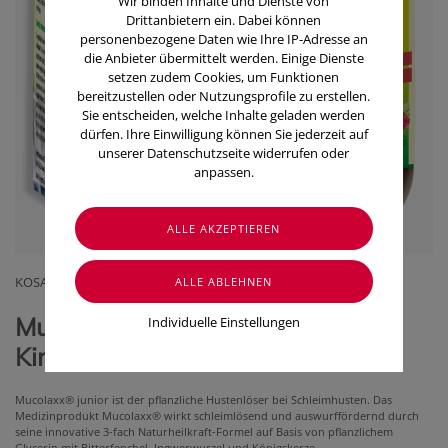
Wir binden Inhalte und Dienste von
Drittanbietern ein. Dabei können
personenbezogene Daten wie Ihre IP-Adresse an
die Anbieter übermittelt werden. Einige Dienste
setzen zudem Cookies, um Funktionen
bereitzustellen oder Nutzungsprofile zu erstellen.
Sie entscheiden, welche Inhalte geladen werden
dürfen. Ihre Einwilligung können Sie jederzeit auf
unserer Datenschutzseite widerrufen oder
anpassen.
KOSAN PHARMA
Mucolaxx® Hustenlöser junior für
Individuelle Einstellungen
Kinder (100 ml)
Mucolaxx®
junior
ist der pflanzliche Hustenlöser bei Schleimhusten. Das
Medizinprodukt Mucolaxx® wirkt schleimlösend und auswurffördernd durch
seine innovative 3-fach Naturheilkraft-Formel auf Basis von pflanzlichem
Glycerin mit Bitterfenchel, Ingwerwurzel und Königskerze.