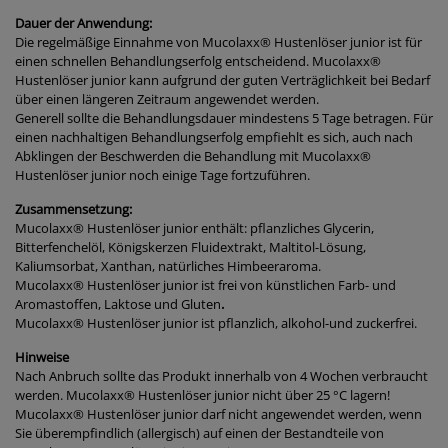
Dauer der Anwendung:
Die regelmäßige Einnahme von Mucolaxx® Hustenlöser
junior
ist für
einen schnellen Behandlungserfolg entscheidend. Mucolaxx®
Hustenlöser
junior
kann aufgrund der guten Verträglichkeit bei Bedarf
über einen längeren Zeitraum angewendet werden.
Generell sollte die Behandlungsdauer mindestens 5 Tage betragen. Für
einen nachhaltigen Behandlungserfolg empfiehlt es sich, auch nach
Abklingen der Beschwerden die Behandlung mit Mucolaxx®
Hustenlöser
junior
noch einige Tage fortzuführen.
Zusammensetzung:
Mucolaxx® Hustenlöser
junior
enthält: pflanzliches Glycerin,
Bitterfenchelöl, Königskerzen Fluidextrakt, Maltitol-Lösung,
Kaliumsorbat, Xanthan, natürliches Himbeeraroma.
Mucolaxx® Hustenlöser
junior
ist frei von künstlichen Farb- und
Aromastoffen, Laktose und Gluten
.
Mucolaxx® Hustenlöser
junior
ist pflanzlich, alkohol-und zuckerfrei.
Hinweise
Nach Anbruch sollte das Produkt innerhalb von 4 Wochen verbraucht
werden. Mucolaxx® Hustenlöser
junior
nicht über 25 °C lagern!
Mucolaxx® Hustenlöser
junior
darf nicht angewendet werden, wenn
Sie überempfindlich (allergisch) auf einen der Bestandteile von