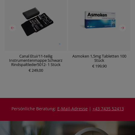
Canal Etui/11-teilig
Asmoken 1,5mg Tabletten 100
Instrumentenmappe Schwarz
Stück
P
P
Rindspaltleder5012- 1 Stück
r
€ 199,90
r
€ 249,00
e
e
i
i
s
s
Persönliche Beratung:
E-Mail-Adresse
|
+43 7435 52413