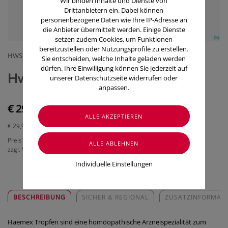
Wir binden Inhalte und Dienste von
Drittanbietern ein. Dabei können
personenbezogene Daten wie Ihre IP-Adresse an
die Anbieter übermittelt werden. Einige Dienste
setzen zudem Cookies, um Funktionen
bereitzustellen oder Nutzungsprofile zu erstellen.
HWS OTC SERVICE GMBH
Sie entscheiden, welche Inhalte geladen werden
dürfen. Ihre Einwilligung können Sie jederzeit auf
Hws Haemex Tropfen 100ml
unserer Datenschutzseite widerrufen oder
anpassen.
€ 29,90
€ 29,90
/ 100 ml
Preis inkl. MwSt.
zzgl. Versandkosten
Individuelle Einstellungen
BESCHREIBUNG
SICHER & REGIONAL
ZUSATZINFORMAT
Haemex Tropfen sind eine homöopathische Arzneispezialität zum