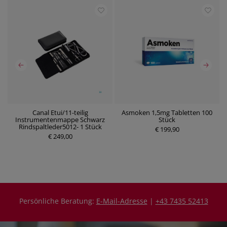
Canal Etui/11-teilig
Asmoken 1,5mg Tabletten 100
Instrumentenmappe Schwarz
Stück
P
P
Rindspaltleder5012- 1 Stück
r
€ 199,90
r
€ 249,00
e
e
i
i
s
s
Persönliche Beratung:
E-Mail-Adresse
|
+43 7435 52413