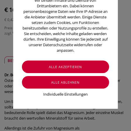
Wir binden Inhalte und Dienste von
Drittanbietern ein. Dabei können
€ 16,90
personenbezogene Daten wie Ihre IP-Adresse an
die Anbieter übermittelt werden. Einige Dienste
€ 0,42
/ Stück
setzen zudem Cookies, um Funktionen
Preis inkl. MwSt.
bereitzustellen oder Nutzungsprofile zu erstellen.
zzgl. Versandkosten
Sie entscheiden, welche Inhalte geladen werden
dürfen. Ihre Einwilligung können Sie jederzeit auf
unserer Datenschutzseite widerrufen oder
anpassen.
BESCHREIBUNG
SICHER & REGIONAL
Dr. Böhm
®
Magnesium Sport
®
Sticks
Österreich ist sportlich. Laufen, Radfahren, Wandern, Fitnesscenter
oder Tennis und Skifahren sind für viele Menschen zu einem
wesentlichen Bestandteil ihres täglichen Lebens geworden.
Individuelle Einstellungen
Um beim Sport eine zufriedenstellende Leistung bringen zu können,
sollte der Körper optimal mit Mineralstoffen versorgt sein. Eine
bedeutende Rolle spielt dabei das Magnesium. Jeder einzelne Muskel
braucht den wertvollen Mineralstoff für seine Arbeit.
Allerdings ist die Zufuhr von Magnesium als