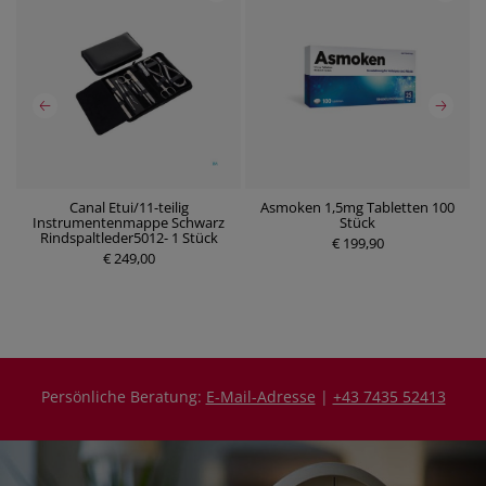
Canal Etui/11-teilig
Asmoken 1,5mg Tabletten 100
Instrumentenmappe Schwarz
Stück
P
P
Rindspaltleder5012- 1 Stück
r
€ 199,90
r
€ 249,00
e
e
i
i
s
s
Persönliche Beratung:
E-Mail-Adresse
|
+43 7435 52413