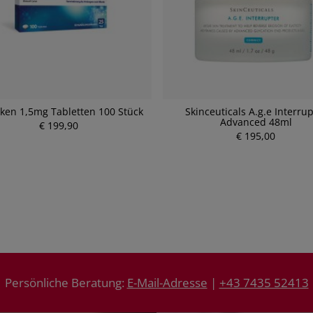
en 1,5mg Tabletten 100 Stück
Skinceuticals A.g.e Interrup
Advanced 48ml
€ 199,90
P
P
r
€ 195,00
r
e
e
i
i
s
s
Persönliche Beratung:
E-Mail-Adresse
|
+43 7435 52413