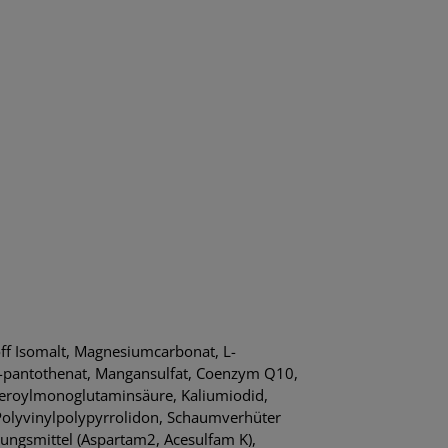
off Isomalt, Magnesiumcarbonat, L-
-D-pantothenat, Mangansulfat, Coenzym Q10,
Pteroylmonoglutaminsäure, Kaliumiodid,
 Polyvinylpolypyrrolidon, Schaumverhüter
ungsmittel (Aspartam2, Acesulfam K),