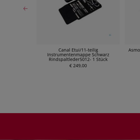
um B3 30ml
Canal Etui/11-teilig
Asmok
Instrumentenmappe Schwarz
P
Rindspaltleder5012- 1 Stück
r
€ 249,00
e
i
s