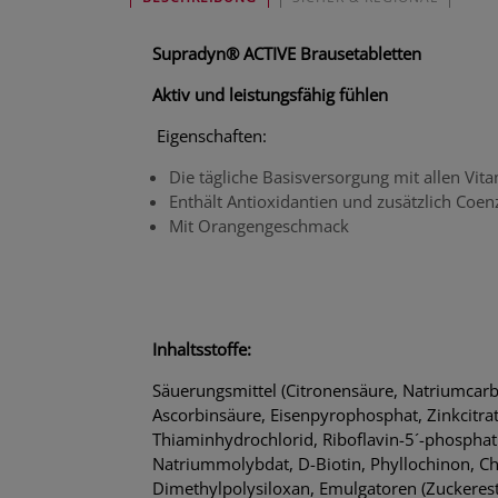
Supradyn® ACTIVE Brausetabletten
Aktiv und leistungsfähig fühlen
Eigenschaften:
Die tägliche Basisversorgung mit allen Vit
Enthält Antioxidantien und zusätzlich Co
Mit Orangengeschmack
Inhaltsstoffe:
Säuerungsmittel (Citronensäure, Natriumcarbo
Ascorbinsäure, Eisenpyrophosphat, Zinkcitra
Thiaminhydrochlorid, Riboflavin-5´-phosphat
Natriummolybdat, D-Biotin, Phyllochinon, Ch
Dimethylpolysiloxan, Emulgatoren (Zuckerest