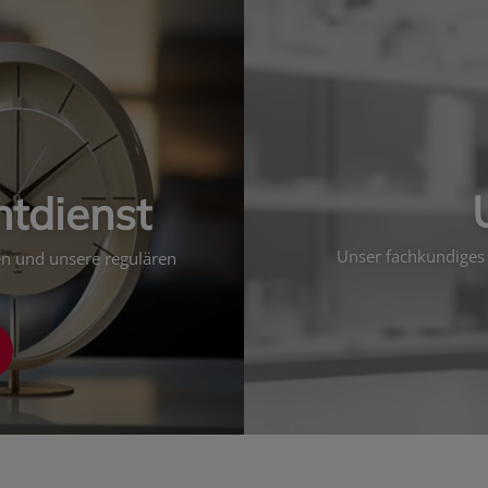
htdienst
Unser fachkundiges 
ten und unsere regulären