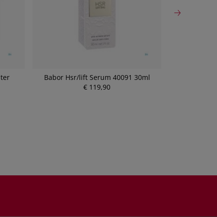
ter
Babor Hsr/lift Serum 40091 30ml
Fortimel Prot
kar
€ 119,90
P
r
e
i
s