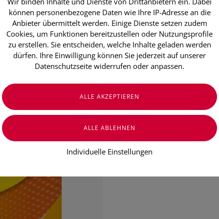
Wir binden Inhalte und Dienste von Drittanbietern ein. Dabei
Supradyn® 
können personenbezogene Daten wie Ihre IP-Adresse an die
Anbieter übermittelt werden. Einige Dienste setzen zudem
Brausetablett
Cookies, um Funktionen bereitzustellen oder Nutzungsprofile
zu erstellen. Sie entscheiden, welche Inhalte geladen werden
Aktiv und leistungsfähig fühlen
dürfen. Ihre Einwilligung können Sie jederzeit auf unserer
Datenschutzseite widerrufen oder anpassen.
Die tägliche Basisversorgung mit
Enthält Antioxidantien und zus
Mit Orangengeschmack
€ 25,25
€ 0,84
/ Stück
Individuelle Einstellungen
Preis inkl. MwSt.
zzgl. Versandkosten