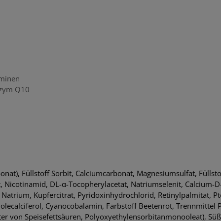
aminen
enzym Q10
nat), Füllstoff Sorbit, Calciumcarbonat, Magnesiumsulfat, Füllst
t, Nicotinamid, DL-α-Tocopherylacetat, Natriumselenit, Calcium
 Natrium, Kupfercitrat, Pyridoxinhydrochlorid, Retinylpalmitat, 
olecalciferol, Cyanocobalamin, Farbstoff Beetenrot, Trennmittel
er von Speisefettsäuren, Polyoxyethylensorbitanmonooleat), Süß