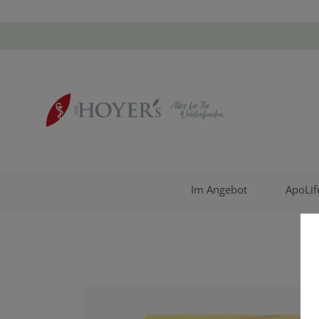
Im Angebot
ApoLif