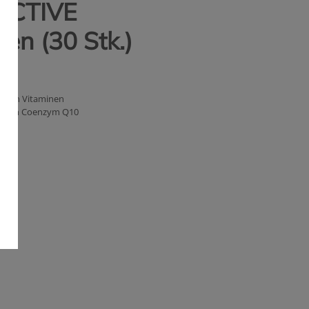
ACTIVE
en (30 Stk.)
 allen Vitaminen
ätzlich Coenzym Q10