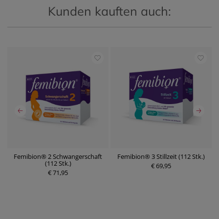
Kunden kauften auch:
uo
Femibion® 2 Schwangerschaft
Femibion® 3 Stillzeit (112 Stk.)
(112 Stk.)
P
€ 69,95
€ 71,95
r
P
e
r
i
e
s
i
s