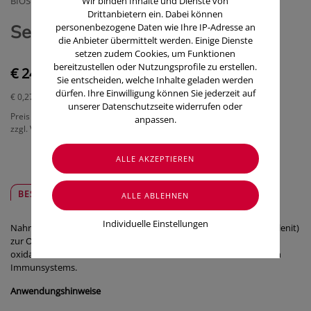
BIOSYN ARZNEIMITTEL GMBH
Wir binden Inhalte und Dienste von
Drittanbietern ein. Dabei können
Selenase Talb 100 XL 90 Stück
personenbezogene Daten wie Ihre IP-Adresse an
die Anbieter übermittelt werden. Einige Dienste
setzen zudem Cookies, um Funktionen
bereitzustellen oder Nutzungsprofile zu erstellen.
€ 24,50
Sie entscheiden, welche Inhalte geladen werden
dürfen. Ihre Einwilligung können Sie jederzeit auf
€ 0,27
/ Stück
unserer Datenschutzseite widerrufen oder
Preis inkl. MwSt.
anpassen.
zzgl. Versandkosten
BESCHREIBUNG
SICHER & REGIONAL
Individuelle Einstellungen
Nahrungsergänzungsmittel mit anorganischem Selen (Natriumselenit)
zur Optimierung der Selenversorgung – ein Beitrag, die Zellen vor
oxidativem Stress zu schützen und für die Funktion des normalen
Immunsystems.
Anwendungshinweise