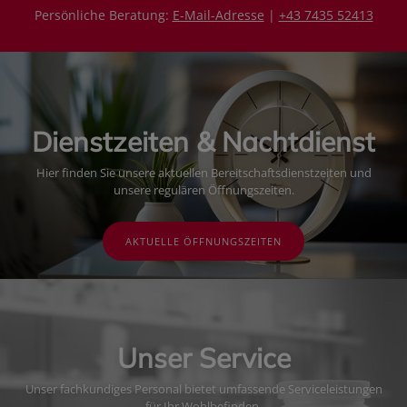
Persönliche Beratung:
E-Mail-Adresse
|
+43 7435 52413
Dienstzeiten & Nachtdienst
Hier finden Sie unsere aktuellen Bereitschaftsdienstzeiten und
unsere regulären Öffnungszeiten.
AKTUELLE ÖFFNUNGSZEITEN
Unser Service
Unser fachkundiges Personal bietet umfassende Serviceleistungen
für Ihr Wohlbefinden.