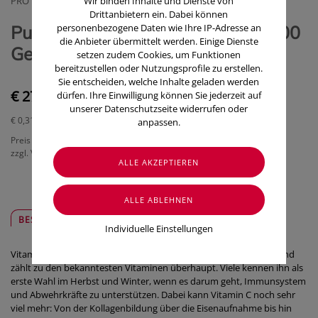
PRO MEDICO HANDELSGMBH
Wir binden Inhalte und Dienste von
Drittanbietern ein. Dabei können
Pure Encapsulations Vitamin C 400
personenbezogene Daten wie Ihre IP-Adresse an
die Anbieter übermittelt werden. Einige Dienste
Gepuffert 90 Kapseln
setzen zudem Cookies, um Funktionen
bereitzustellen oder Nutzungsprofile zu erstellen.
Sie entscheiden, welche Inhalte geladen werden
€ 27,80
dürfen. Ihre Einwilligung können Sie jederzeit auf
unserer Datenschutzseite widerrufen oder
€ 0,31
/ Stück
anpassen.
Preis inkl. MwSt.
zzgl. Versandkosten
BESCHREIBUNG
SICHER & REGIONAL
Individuelle Einstellungen
Vitamin C ist ein echter Allrounder unter den Mikronährstoffen und
zählt zu den bekanntesten Vitaminen überhaupt. Viele kennen ihn als
erste Wahl im Herbst und Winter, wenn es darum geht, Immunsystem
und Abwehrkräfte zu unterstützen. Dabei kann Vitamin C noch sehr
viel mehr: Von der Kollagenbildung über die Eisenaufnahme bis hin