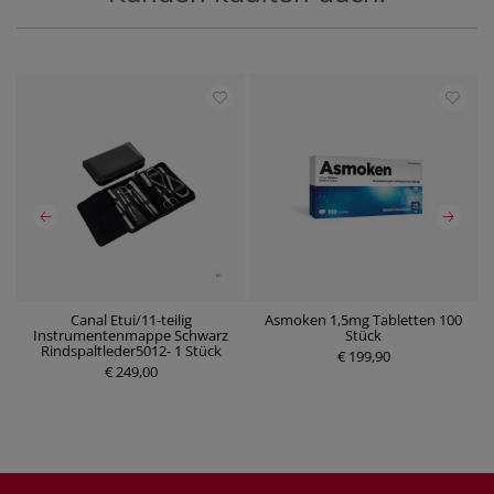
Canal Etui/11-teilig
Asmoken 1,5mg Tabletten 100
Instrumentenmappe Schwarz
Stück
P
Rindspaltleder5012- 1 Stück
P
€ 199,90
r
€ 249,00
r
e
e
i
i
s
s