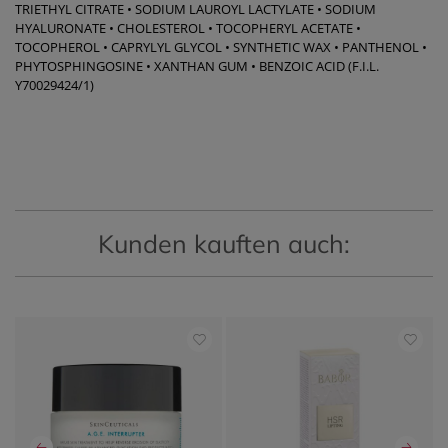
TRIETHYL CITRATE • SODIUM LAUROYL LACTYLATE • SODIUM
HYALURONATE • CHOLESTEROL • TOCOPHERYL ACETATE •
TOCOPHEROL • CAPRYLYL GLYCOL • SYNTHETIC WAX • PANTHENOL •
PHYTOSPHINGOSINE • XANTHAN GUM • BENZOIC ACID (F.I.L.
Y70029424/1)
Kunden kauften auch: