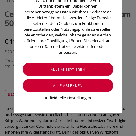
Wir binden Inhalte und Dienste von
CERAVE (COSMETIQUE ACTIVE)
Drittanbietern ein. Dabei können
personenbezogene Daten wie Ihre IP-Adresse an
CeraVe Ultra Reparierender Balsam
die Anbieter übermittelt werden. Einige Dienste
50ml
setzen zudem Cookies, um Funktionen
bereitzustellen oder Nutzungsprofile zu erstellen.
Sie entscheiden, welche Inhalte geladen werden
€ 11,50
dürfen. Ihre Einwilligung können Sie jederzeit auf
unserer Datenschutzseite widerrufen oder
€ 23,00
/ 100 ml
anpassen.
Preis inkl. MwSt.
zzgl. Versandkosten
BESCHREIBUNG
SICHER & REGIONAL
Individuelle Einstellungen
Der Ultra Reparierende Balsam von CeraVe beruhigt trockene, raue
und rissige Haut sowie oberflächliche Hautirritationen am ganzen
Körper. Während Hyaluronsäure die Haut mit intensiver Feuchtigkeit
versorgt, stärken Ceramide die natürliche Hautschutzbarriere und
erhöhen ihre Widerstandskraft. Dank des okklusiven Wirkstoffs