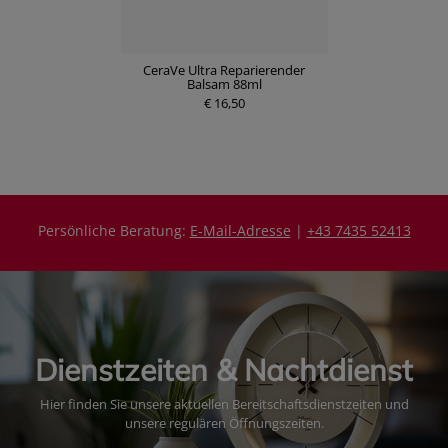
CeraVe Ultra Reparierender
Balsam 88ml
€ 16,50
Persönliche Beratung:
E-Mail-Adresse
|
+43 7435 52413
Dienstzeiten & Nachtdienst
Hier finden Sie unsere aktuellen Bereitschaftsdienstzeiten und
unsere regulären Öffnungszeiten.