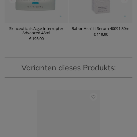
Skinceuticals A.g.e Interrupter
Babor Hsr/lift Serum 40091 30ml
B
0
Advanced 48ml
€ 119,90
€ 195,00
P
P
r
r
e
e
i
i
s
s
Varianten dieses Produkts: