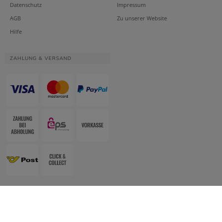
Datenschutz
Impressum
AGB
Zu unserer Website
Hilfe
ZAHLUNG & VERSAND
Website & Apotheken-Shopsystem:
Smarda Apotheken-Edition
• Design &
Umsetzung:
WESEO