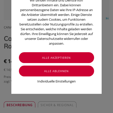
Wir binden Inhalte und Dienste von
Drittanbietern ein. Dabei können
personenbezogene Daten wie Ihre IP-Adresse an
die Anbieter übermittelt werden. Einige Dienste
setzen zudem Cookies, um Funktionen
bereitzustellen oder Nutzungsprofile zu erstellen.
CANAL INSTRUMENTE GMBH & CO KG
Sie entscheiden, welche Inhalte geladen werden
dürfen. Ihre Einwilligung können Sie jederzeit auf
Canal Hautpflege Ohrenreiniger
unserer Datenschutzseite widerrufen oder
anpassen.
Rostfrei 13cm 6210- 1 Stück
€ 14,90
€ 14,90
/ Stück
Preis inkl. MwSt.
Individuelle Einstellungen
zzgl. Versandkosten
BESCHREIBUNG
SICHER & REGIONAL