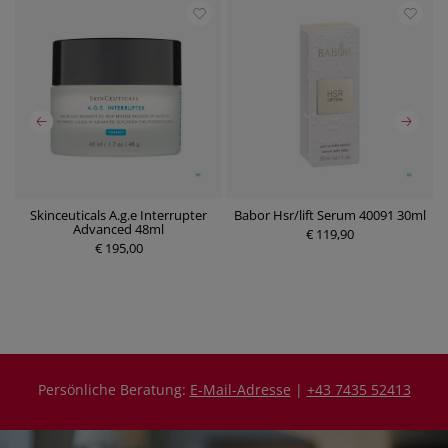
Skinceuticals A.g.e Interrupter
Babor Hsr/lift Serum 40091 30ml
B
0
Advanced 48ml
€ 119,90
€ 195,00
P
P
r
r
e
e
i
i
s
s
Persönliche Beratung:
E-Mail-Adresse
|
+43 7435 52413