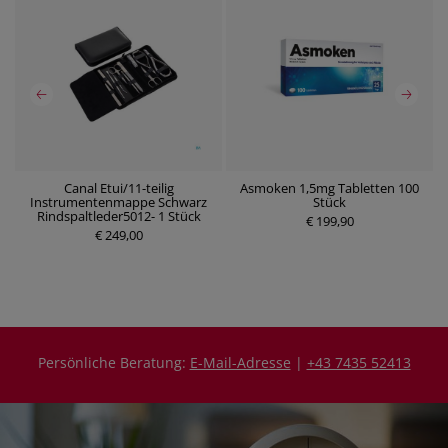
Canal Etui/11-teilig
Asmoken 1,5mg Tabletten 100
Instrumentenmappe Schwarz
Stück
P
P
Rindspaltleder5012- 1 Stück
r
€ 199,90
r
€ 249,00
e
e
i
i
s
s
Persönliche Beratung:
E-Mail-Adresse
|
+43 7435 52413