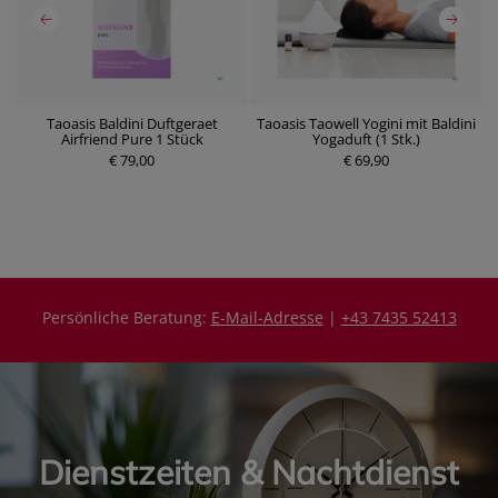
Taoasis Baldini Duftgeraet
Taoasis Taowell Yogini mit Baldini
Airfriend Pure 1 Stück
Yogaduft (1 Stk.)
€ 79,00
P
€ 69,90
P
r
r
e
e
i
i
s
s
Persönliche Beratung:
E-Mail-Adresse
|
+43 7435 52413
Dienstzeiten & Nachtdienst