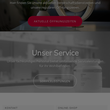
Hier finden Sie unsere aktuellen Bereitschaftsdienstzeiten und
unsere regulären Öffnungszeiten.
AKTUELLE ÖFFNUNGSZEITEN
Unser Service
Unser fachkundiges Personal bietet umfassende Serviceleistungen
für Ihr Wohlbefinden.
SERVICELEISTUNGEN
KONTAKT
ONLINE-SHOP