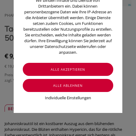
Wir binden Inhalte und Dienste von
Drittanbietern ein. Dabei können
personenbezogene Daten wie Ihre IP-Adresse an
PHARMAG LACHMAIR GMBH
die Anbieter übermittelt werden. Einige Dienste
setzen zudem Cookies, um Funktionen
Taoasis Johanniskraut Basisöl Bio
bereitzustellen oder Nutzungsprofile zu erstellen.
Sie entscheiden, welche Inhalte geladen werden
50ml
dürfen. Ihre Einwilligung können Sie jederzeit auf
unserer Datenschutzseite widerrufen oder
anpassen.
€ 9,90
€ 19,80
/ 100 ml
Preis inkl. MwSt.
zzgl. Versandkosten
Individuelle Einstellungen
BESCHREIBUNG
SICHER & REGIONAL
Johanniskrautöl ist ein kostbarer Auszug aus dem blühenden
Johanniskraut. Die Blüten enthalten Hypericin, das für die rötliche
Farbe verantwortlich ist. Johanniskraut eignet sich bestens als