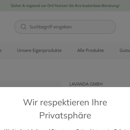
Sicher & regional vor Ort! Nutzen Sie Ihre kostenlose Beratung!
e
Unsere Eigenprodukte
Alle Produkte
Guts
LAVANDA GMBH
Elenatura R
Wir respektieren Ihre
Liebe 48ml
Privatsphäre