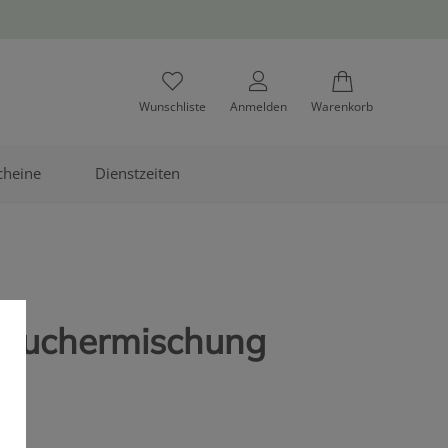
Wunschliste
Anmelden
Warenkorb
cheine
Dienstzeiten
aeuchermischung