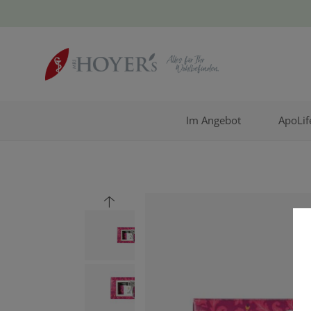
Im Angebot
ApoLif