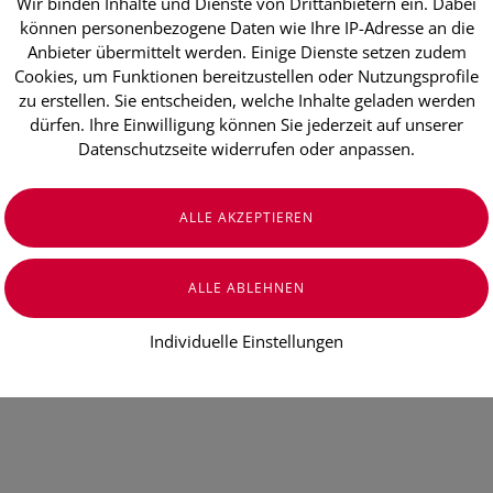
€ 14,90
Wir binden Inhalte und Dienste von Drittanbietern ein. Dabei
können personenbezogene Daten wie Ihre IP-Adresse an die
€ 31,04
/ 100 ml
Anbieter übermittelt werden. Einige Dienste setzen zudem
Preis inkl. MwSt.
Cookies, um Funktionen bereitzustellen oder Nutzungsprofile
zzgl. Versandkosten
zu erstellen. Sie entscheiden, welche Inhalte geladen werden
dürfen. Ihre Einwilligung können Sie jederzeit auf unserer
Datenschutzseite widerrufen oder anpassen.
Individuelle Einstellungen