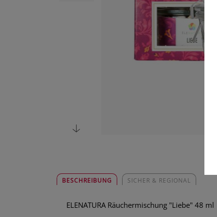
BESCHREIBUNG
SICHER & REGIONAL
ELENATURA Räuchermischung "Liebe" 48 ml