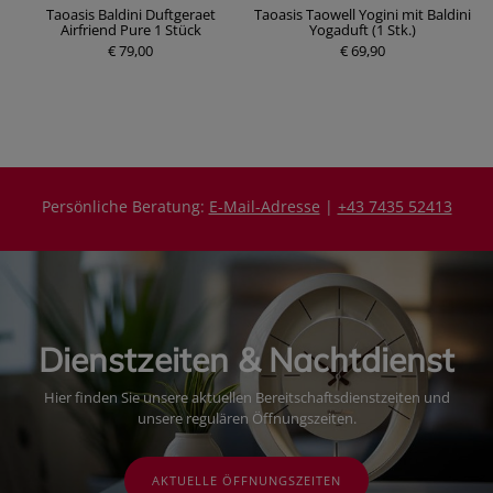
Taoasis Baldini Duftgeraet
Taoasis Taowell Yogini mit Baldini
Airfriend Pure 1 Stück
Yogaduft (1 Stk.)
€ 79,00
P
€ 69,90
P
r
r
e
e
i
i
s
s
Persönliche Beratung:
E-Mail-Adresse
|
+43 7435 52413
Dienstzeiten & Nachtdienst
Hier finden Sie unsere aktuellen Bereitschaftsdienstzeiten und
unsere regulären Öffnungszeiten.
AKTUELLE ÖFFNUNGSZEITEN