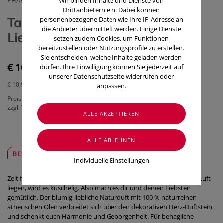
PHARMAG LACHMAIR GMBH
Wir binden Inhalte und Dienste von
Drittanbietern ein. Dabei können
Taoasis Baldini Bio/duftset Alles
personenbezogene Daten wie Ihre IP-Adresse an
die Anbieter übermittelt werden. Einige Dienste
Liebe 1PK
setzen zudem Cookies, um Funktionen
bereitzustellen oder Nutzungsprofile zu erstellen.
Sie entscheiden, welche Inhalte geladen werden
€ 10,90
dürfen. Ihre Einwilligung können Sie jederzeit auf
unserer Datenschutzseite widerrufen oder
€ 10,90
/ Packung
anpassen.
Preis inkl. MwSt.
zzgl. Versandkosten
BESCHREIBUNG
SICHER & REGIONAL
Individuelle Einstellungen
Zeit für Liebe! Wenn Rosengeranie, Vanille und Ylang Ylang in der Luft
liegen, wird es kuschelig. Also mach es dir und deinen Liebsten
gemütlich. Der blumig-liebliche Naturduft mit 100 % naturreinen
ätherischen Ölen verbreitet sich über den dekorativen Herz-Duftstein
und schenkt euch Harmonie und Geborgenheit. Für behagliche