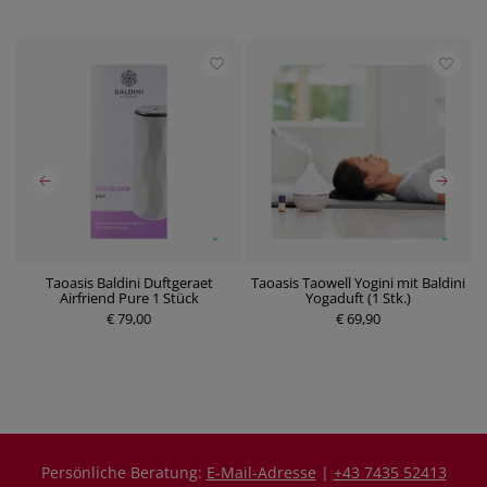
Taoasis Baldini Duftgeraet
Taoasis Taowell Yogini mit Baldini
Airfriend Pure 1 Stück
Yogaduft (1 Stk.)
€ 79,00
P
€ 69,90
P
r
r
e
e
i
i
s
s
Persönliche Beratung:
E-Mail-Adresse
|
+43 7435 52413