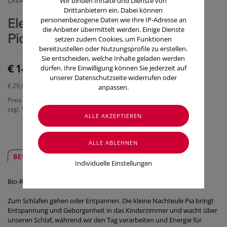
LAVANDA GMBH
Wir binden Inhalte und Dienste von
Drittanbietern ein. Dabei können
Elenatura Raumspray Nachteule
personenbezogene Daten wie Ihre IP-Adresse an
die Anbieter übermittelt werden. Einige Dienste
Pia 50ml
setzen zudem Cookies, um Funktionen
bereitzustellen oder Nutzungsprofile zu erstellen.
Sie entscheiden, welche Inhalte geladen werden
€ 14,90
dürfen. Ihre Einwilligung können Sie jederzeit auf
unserer Datenschutzseite widerrufen oder
€ 29,80
/ 100 ml
anpassen.
Preis inkl. MwSt.
zzgl. Versandkosten
BESCHREIBUNG
SICHER & REGIONAL
Individuelle Einstellungen
Bio-Raumspray Nachteule Pia 50 ml
Zum Schlafen gehen oder Entpannen. Die kleine Nachteule Pia bringt
Entspannung und Geborgenheit in das Kinderzimmer und wacht über
unseren Schlaf, während wir den Tag verarbeiten und Energie für