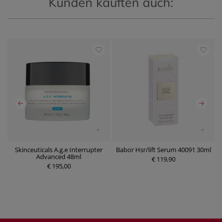
Kunden kauften auch:
Skinceuticals A.g.e Interrupter
Babor Hsr/lift Serum 40091 30ml
B
0
Advanced 48ml
€ 119,90
€ 195,00
P
P
r
r
e
e
i
i
s
s