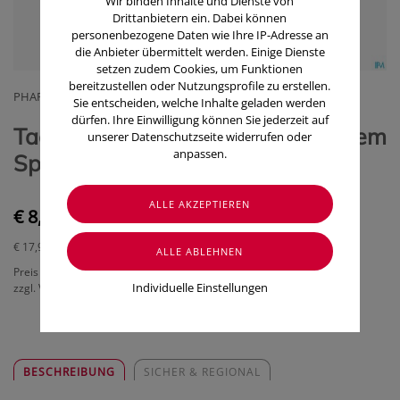
Wir binden Inhalte und Dienste von
Drittanbietern ein. Dabei können
personenbezogene Daten wie Ihre IP-Adresse an
die Anbieter übermittelt werden. Einige Dienste
setzen zudem Cookies, um Funktionen
bereitzustellen oder Nutzungsprofile zu erstellen.
PHARMAG LACHMAIR GMBH
Sie entscheiden, welche Inhalte geladen werden
dürfen. Ihre Einwilligung können Sie jederzeit auf
Taoasis Rosen Bio Hydrolat Bio/dem
unserer Datenschutzseite widerrufen oder
anpassen.
Spray Deutsch 50ml
€ 8,95
€ 17,90
/ 100 ml
Preis inkl. MwSt.
Individuelle Einstellungen
zzgl. Versandkosten
BESCHREIBUNG
SICHER & REGIONAL