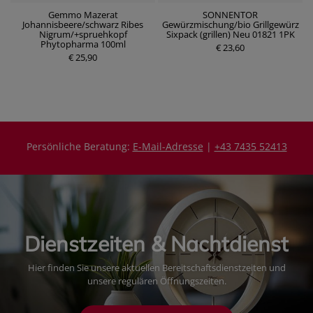
Gemmo Mazerat
SONNENTOR
Johannisbeere/schwarz Ribes
Gewürzmischung/bio Grillgewürz
Nigrum/+spruehkopf
Sixpack (grillen) Neu 01821 1PK
P
P
Phytopharma 100ml
r
€ 23,60
r
€ 25,90
e
e
i
i
s
s
Persönliche Beratung:
E-Mail-Adresse
|
+43 7435 52413
Dienstzeiten & Nachtdienst
Hier finden Sie unsere aktuellen Bereitschaftsdienstzeiten und
unsere regulären Öffnungszeiten.