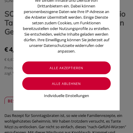
Wir binden Inhalte und Dienste von
SONNENTOR KRAEUTERHANDELSGMBH
Drittanbietern ein. Dabei können
personenbezogene Daten wie Ihre IP-Adresse an
SONNENTOR Gewürzmischung/bio
die Anbieter übermittelt werden. Einige Dienste
Tante Mizzis Bratengewürz Braten
setzen zudem Cookies, um Funktionen
bereitzustellen oder Nutzungsprofile zu erstellen.
Gewürz 00743 60g
Sie entscheiden, welche Inhalte geladen werden
dürfen. Ihre Einwilligung können Sie jederzeit auf
unserer Datenschutzseite widerrufen oder
€ 4,00
anpassen.
€ 6,67
/ 100 g
Preis inkl. MwSt.
zzgl. Versandkosten
Individuelle Einstellungen
BESCHREIBUNG
SICHER & REGIONAL
Das Rezept für Sonntagsbraten ist, so wie viele Familienrezepte, ein
wohlgehütetes Geheimnis. Wir haben trotzdem versucht, es Tante
Mizzi zu entlocken. Gar nicht so einfach, dieses "nach-Gefühl-Würzen"
einzufangen. Mit dieser Mischung aus Knoblauch, Kümmel und