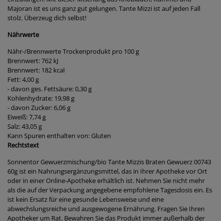
Majoran ist es uns ganz gut gelungen. Tante Mizzi ist auf jeden Fall
stolz. Überzeug dich selbst!
Nährwerte
Nähr-/Brennwerte Trockenprodukt pro 100 g
Brennwert: 762 kJ
Brennwert: 182 kcal
Fett: 4,00 g
- davon ges. Fettsäure: 0,30 g
Kohlenhydrate: 19,98 g
- davon Zucker: 6,06 g
Eiweiß: 7,74 g
Salz: 43,05 g
Kann Spuren enthalten von: Gluten
Rechtstext
Sonnentor Gewuerzmischung/bio Tante Mizzis Braten Gewuerz 00743
60g ist ein Nahrungsergänzungsmittel, das in Ihrer Apotheke vor Ort
oder in einer Online-Apotheke erhältlich ist. Nehmen Sie nicht mehr
als die auf der Verpackung angegebene empfohlene Tagesdosis ein. Es
ist kein Ersatz für eine gesunde Lebensweise und eine
abwechslungsreiche und ausgewogene Ernährung. Fragen Sie Ihren
Apotheker um Rat. Bewahren Sie das Produkt immer außerhalb der