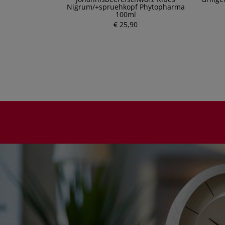
Nigrum/+spruehkopf Phytopharma
100ml
P
€ 25,90
r
e
i
s