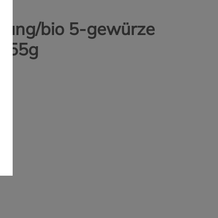
R
ung/bio 5-gewürze
6 55g