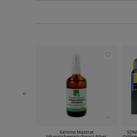
io Gemahlen
Gemmo Mazerat
SON
g
Johannisbeere/schwarz Ribes
Grillg