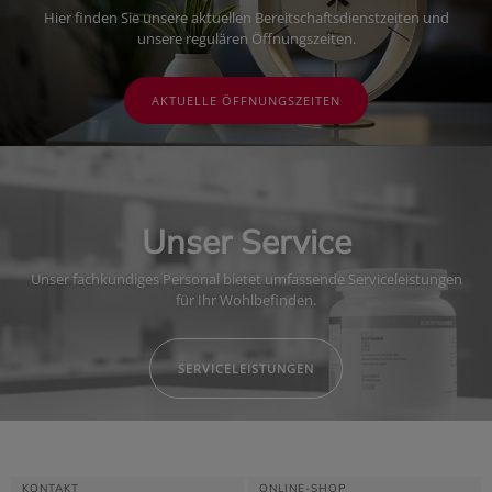
Hier finden Sie unsere aktuellen Bereitschaftsdienstzeiten und
unsere regulären Öffnungszeiten.
AKTUELLE ÖFFNUNGSZEITEN
Unser Service
Unser fachkundiges Personal bietet umfassende Serviceleistungen
für Ihr Wohlbefinden.
SERVICELEISTUNGEN
KONTAKT
ONLINE-SHOP