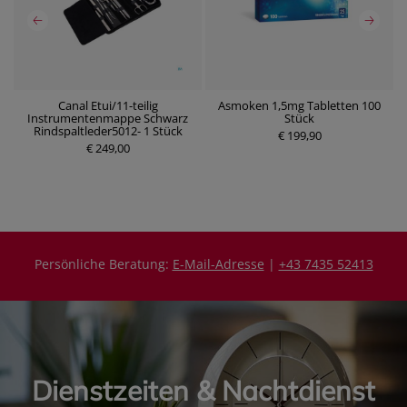
Canal Etui/11-teilig
Asmoken 1,5mg Tabletten 100
Instrumentenmappe Schwarz
Stück
P
P
Rindspaltleder5012- 1 Stück
r
€ 199,90
r
€ 249,00
e
e
i
i
s
s
Persönliche Beratung:
E-Mail-Adresse
|
+43 7435 52413
Dienstzeiten & Nachtdienst