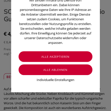
Wir binden Inhalte und Dienste von
SONNENTOR KRAEUTERHANDELSGMBH
Drittanbietern ein. Dabei können
personenbezogene Daten wie Ihre IP-Adresse an
SONNENTOR Gewürzmischung/bio
die Anbieter übermittelt werden. Einige Dienste
Gulasch Laszlos 00764 50g
setzen zudem Cookies, um Funktionen
bereitzustellen oder Nutzungsprofile zu erstellen.
Sie entscheiden, welche Inhalte geladen werden
€ 4,20
dürfen. Ihre Einwilligung können Sie jederzeit auf
unserer Datenschutzseite widerrufen oder
€ 8,40
/ 100 g
anpassen.
Preis inkl. MwSt.
zzgl. Versandkosten
BESCHREIBUNG
SICHER & REGIONAL
Individuelle Einstellungen
Auf der Suche nach der perfekten Würze fürs Gulasch? Dann spielt
Lászlós Mischung alle Stücke. Neben Knoblauch und Kümmel sorgen
vor allem scharfer und edelsüßer Paprika für die typisch-ungarische
Würze. Und die hat bekanntlich schon Kaiserin Sissi um den Finger
gewickelt. Die Komposition ist auch ein wunderbares Aufstrichgewürz.