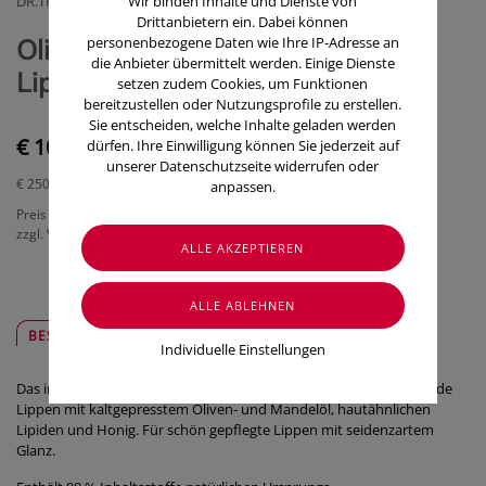
DR.THEISS NATURWAREN OESTERREICH GMBH
Wir binden Inhalte und Dienste von
Drittanbietern ein. Dabei können
Olivenöl Medipharma Cosmetics
personenbezogene Daten wie Ihre IP-Adresse an
die Anbieter übermittelt werden. Einige Dienste
Lippenoel 4ml
setzen zudem Cookies, um Funktionen
bereitzustellen oder Nutzungsprofile zu erstellen.
Sie entscheiden, welche Inhalte geladen werden
€ 10,00
dürfen. Ihre Einwilligung können Sie jederzeit auf
unserer Datenschutzseite widerrufen oder
€ 250,00
/ 100 ml
anpassen.
Preis inkl. MwSt.
zzgl. Versandkosten
BESCHREIBUNG
SICHER & REGIONAL
Individuelle Einstellungen
Das intensiv pflegende Olivenöl LIPPENÖL schützt trockene, spröde
Lippen mit kaltgepresstem Oliven- und Mandelöl, hautähnlichen
Lipiden und Honig. Für schön gepflegte Lippen mit seidenzartem
Glanz.