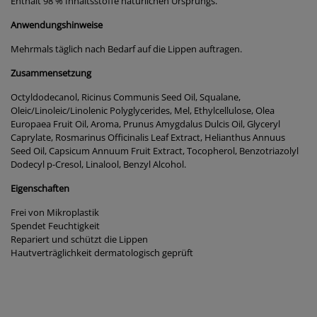
Enthält 98 % Inhaltsstoffe natürlichen Ursprungs.
Anwendungshinweise
Mehrmals täglich nach Bedarf auf die Lippen auftragen.
Zusammensetzung
Octyldodecanol, Ricinus Communis Seed Oil, Squalane,
Oleic/Linoleic/Linolenic Polyglycerides, Mel, Ethylcellulose, Olea
Europaea Fruit Oil, Aroma, Prunus Amygdalus Dulcis Oil, Glyceryl
Caprylate, Rosmarinus Officinalis Leaf Extract, Helianthus Annuus
Seed Oil, Capsicum Annuum Fruit Extract, Tocopherol, Benzotriazolyl
Dodecyl p-Cresol, Linalool, Benzyl Alcohol.
Eigenschaften
Frei von Mikroplastik
Spendet Feuchtigkeit
Repariert und schützt die Lippen
Hautverträglichkeit dermatologisch geprüft