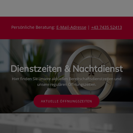
s
s
Persönliche Beratung:
E-Mail-Adresse
|
+43 7435 52413
Dienstzeiten & Nachtdienst
Hier finden Sie unsere aktuellen Bereitschaftsdienstzeiten und
unsere regulären Öffnungszeiten.
AKTUELLE ÖFFNUNGSZEITEN