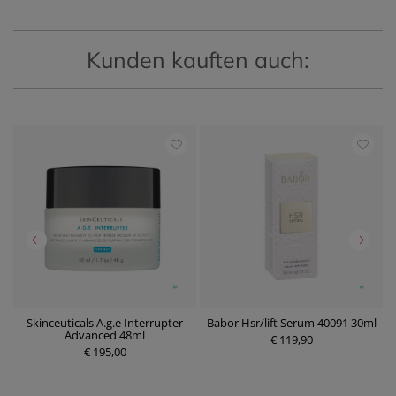
Kunden kauften auch:
Skinceuticals A.g.e Interrupter
Babor Hsr/lift Serum 40091 30ml
B
0
Advanced 48ml
€ 119,90
€ 195,00
P
P
r
r
e
e
i
i