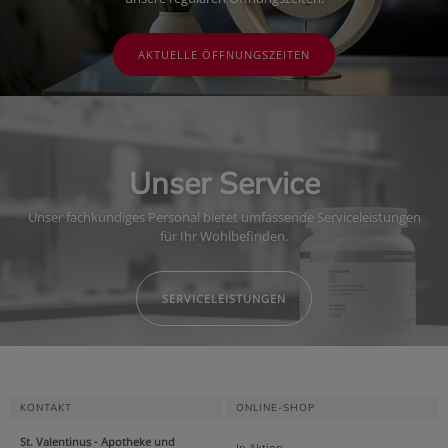
AKTUELLE ÖFFNUNGSZEITEN
Unser Service
Unser fachkundiges Personal bietet umfassende Serviceleistungen
für Ihr Wohlbefinden.
SERVICELEISTUNGEN
KONTAKT
ONLINE-SHOP
St. Valentinus - Apotheke und
In Aktion