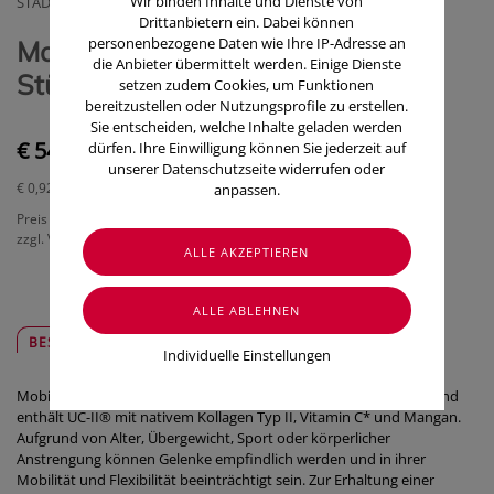
Wir binden Inhalte und Dienste von
STADA ARZNEIMITTEL GMBH, OTC
Drittanbietern ein. Dabei können
personenbezogene Daten wie Ihre IP-Adresse an
Mobiflex Filmtabletten Classic 60
die Anbieter übermittelt werden. Einige Dienste
Stück
setzen zudem Cookies, um Funktionen
bereitzustellen oder Nutzungsprofile zu erstellen.
Sie entscheiden, welche Inhalte geladen werden
€ 54,90
dürfen. Ihre Einwilligung können Sie jederzeit auf
unserer Datenschutzseite widerrufen oder
€ 0,92
/ Stück
anpassen.
Preis inkl. MwSt.
zzgl. Versandkosten
BESCHREIBUNG
SICHER & REGIONAL
Individuelle Einstellungen
Mobiflex® Classic ist ein wertvolles Nahrungsergänzungsmittel und
enthält UC-II® mit nativem Kollagen Typ II, Vitamin C* und Mangan.
Aufgrund von Alter, Übergewicht, Sport oder körperlicher
Anstrengung können Gelenke empfindlich werden und in ihrer
Mobilität und Flexibilität beeinträchtigt sein. Zur Erhaltung einer