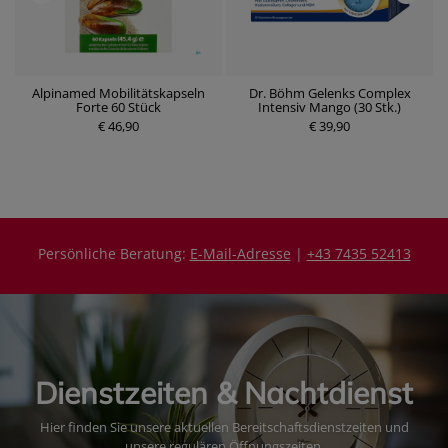
ck
Alpinamed Mobilitätskapseln
Dr. Böhm Gelenks Complex
Forte 60 Stück
Intensiv Mango (30 Stk.)
P
€ 46,90
P
€ 39,90
r
r
e
e
i
i
s
s
Persönliche Beratung:
E-Mail-Adresse
|
+43 7435 52413
Dienstzeiten & Nachtdienst
Hier finden Sie unsere aktuellen Bereitschaftsdienstzeiten und
unsere regulären Öffnungszeiten.