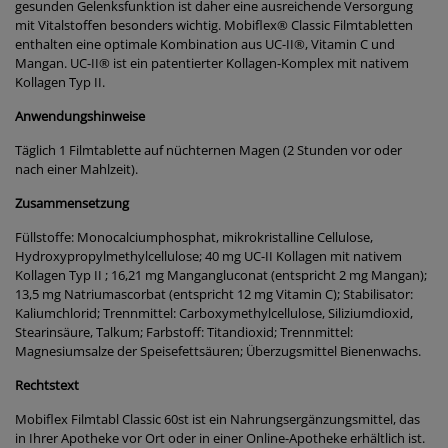
gesunden Gelenksfunktion ist daher eine ausreichende Versorgung
mit Vitalstoffen besonders wichtig. Mobiflex® Classic Filmtabletten
enthalten eine optimale Kombination aus UC-II®, Vitamin C und
Mangan. UC-II® ist ein patentierter Kollagen-Komplex mit nativem
Kollagen Typ II.
Anwendungshinweise
Täglich 1 Filmtablette auf nüchternen Magen (2 Stunden vor oder
nach einer Mahlzeit).
Zusammensetzung
Füllstoffe: Monocalciumphosphat, mikrokristalline Cellulose,
Hydroxypropylmethylcellulose; 40 mg UC-II Kollagen mit nativem
Kollagen Typ II ; 16,21 mg Mangangluconat (entspricht 2 mg Mangan);
13,5 mg Natriumascorbat (entspricht 12 mg Vitamin C); Stabilisator:
Kaliumchlorid; Trennmittel: Carboxymethylcellulose, Siliziumdioxid,
Stearinsäure, Talkum; Farbstoff: Titandioxid; Trennmittel:
Magnesiumsalze der Speisefettsäuren; Überzugsmittel Bienenwachs.
Rechtstext
Mobiflex Filmtabl Classic 60st ist ein Nahrungsergänzungsmittel, das
in Ihrer Apotheke vor Ort oder in einer Online-Apotheke erhältlich ist.