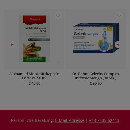
ck
Alpinamed Mobilitätskapseln
Dr. Böhm Gelenks Complex
Forte 60 Stück
Intensiv Mango (30 Stk.)
P
€ 46,90
r
€ 39,90
P
e
r
i
e
s
i
s
Persönliche Beratung:
E-Mail-Adresse
|
+43 7435 52413