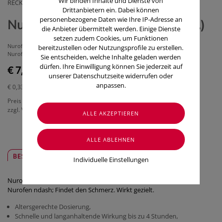
Wir binden Inhalte und Dienste von
RECKITT BENCKISER AUSTRIAGMBH
Drittanbietern ein. Dabei können
personenbezogene Daten wie Ihre IP-Adresse an
Nurofen Dragees 200 mg (24 Stk.)
die Anbieter übermittelt werden. Einige Dienste
setzen zudem Cookies, um Funktionen
Nurofen 200mg Dragees – speziell bei Kopfschmerzen.
bereitzustellen oder Nutzungsprofile zu erstellen.
Nurofen – Findet den Schmerz. Wirkt gezielt.
Sie entscheiden, welche Inhalte geladen werden
dürfen. Ihre Einwilligung können Sie jederzeit auf
€ 7,95
unserer Datenschutzseite widerrufen oder
anpassen.
€ 0,33
/ Stück
Preis inkl. MwSt.
zzgl. Versandkosten
BESCHREIBUNG
SICHER & REGIONAL
Individuelle Einstellungen
Nurofen 200mg Dragees ndash; speziell bei Kopfschmerzen.
Nurofen ndash; Findet den Schmerz. Wirkt gezielt.
Altersgerechte Dosierung,
Schnelle und langanhaltende Wirkung bis zu 4 Stunden,