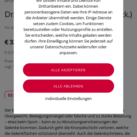
Wir binden Inhalte und Dienste von
APOMEDICA PHARMAZEUTISCHEPRODUKTE GMBH
Drittanbietern ein. Dabei können
personenbezogene Daten wie Ihre IP-Adresse an
Dr. Böhm Gelenks Complex (60 Stk.)
die Anbieter übermittelt werden. Einige Dienste
setzen zudem Cookies, um Funktionen
Für starke Knochen, Knorpel und Bandscheiben
bereitzustellen oder Nutzungsprofile zu erstellen.
Sie entscheiden, welche Inhalte geladen werden
€ 32,90
dürfen. Ihre Einwilligung können Sie jederzeit auf
unserer Datenschutzseite widerrufen oder
anpassen.
€ 0,55
/ Stück
Preis inkl. MwSt.
zzgl. Versandkosten
BESCHREIBUNG
SICHER & REGIONAL
Individuelle Einstellungen
Der Mensch hat über hundert bewegliche Gelenke. Im Alter, durch
Übergewicht, Bewegungsmangel oder falsche und zu starke Belastung
– etwa beim Sport – kann es zu Abnutzungserscheinungen der
Gelenke kommen. Dadurch geht die Knorpelschicht verloren, welche
die Gelenkflächen schützend überzieht. Auch die Gelenkschmiere, die