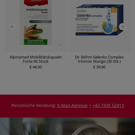
ck
Alpinamed Mobilitätskapseln
Dr. Böhm Gelenks Complex
Forte 60 Stück
Intensiv Mango (30 Stk.)
€ 46,90
P
€ 39,90
P
r
r
e
e
i
i
s
s
Persönliche Beratung:
E-Mail-Adresse
|
+43 7435 52413