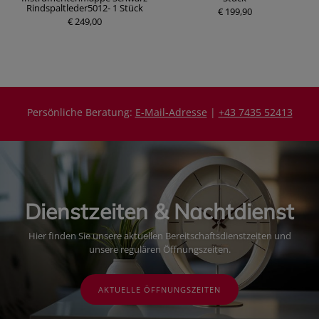
P
P
Rindspaltleder5012- 1 Stück
r
€ 199,90
r
€ 249,00
e
e
i
i
s
s
Persönliche Beratung:
E-Mail-Adresse
|
+43 7435 52413
Dienstzeiten & Nachtdienst
Hier finden Sie unsere aktuellen Bereitschaftsdienstzeiten und
unsere regulären Öffnungszeiten.
AKTUELLE ÖFFNUNGSZEITEN