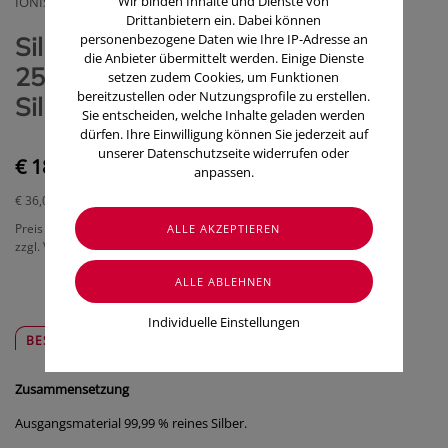
Wir binden Inhalte und Dienste von
IONIS SPAGYRIK GMBH
Drittanbietern ein. Dabei können
personenbezogene Daten wie Ihre IP-Adresse an
Silberkolloid Kolliodales Silber
die Anbieter übermittelt werden. Einige Dienste
25ppm Durch Elektrolyse
setzen zudem Cookies, um Funktionen
bereitzustellen oder Nutzungsprofile zu erstellen.
Silberwasser 25ppm 50ml
Sie entscheiden, welche Inhalte geladen werden
dürfen. Ihre Einwilligung können Sie jederzeit auf
unserer Datenschutzseite widerrufen oder
€ 18,00
anpassen.
€ 36,00
/ 100 ml
Preis inkl. MwSt.
zzgl. Versandkosten
Individuelle Einstellungen
BESCHREIBUNG
SICHER & REGIONAL
Zusammensetzung
Ausgangsmaterial 99,99 % reines Silber.