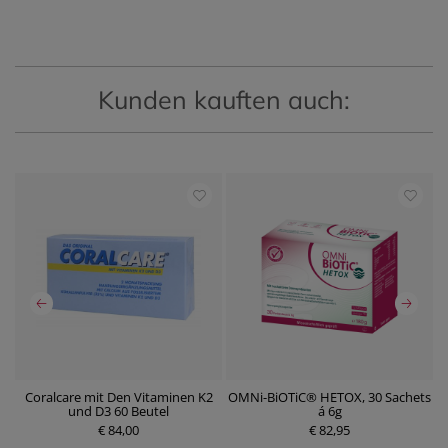
Kunden kauften auch:
n
Coralcare mit Den Vitaminen K2
OMNi-BiOTiC® HETOX, 30 Sachets
und D3 60 Beutel
á 6g
€ 84,00
P
€ 82,95
P
r
r