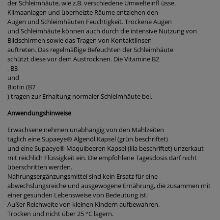
der Schleimhäute, wie z.B. verschiedene Umwelteinfl üsse.
Klimaanlagen und überheizte Räume entziehen den
Augen und Schleimhäuten Feuchtigkeit. Trockene Augen
und Schleimhäute können auch durch die intensive Nutzung von
Bildschirmen sowie das Tragen von Kontaktlinsen
auftreten. Das regelmäßige Befeuchten der Schleimhäute
schützt diese vor dem Austrocknen. Die Vitamine B2
, B3
und
Biotin (B7
) tragen zur Erhaltung normaler Schleimhäute bei.
Anwendungshinweise
Erwachsene nehmen unabhängig von den Mahlzeiten
täglich eine Supaeye® Algenöl Kapsel (grün beschriftet)
und eine Supaeye® Maquibeeren Kapsel (lila beschriftet) unzerkaut
mit reichlich Flüssigkeit ein. Die empfohlene Tagesdosis darf nicht
überschritten werden.
Nahrungsergänzungsmittel sind kein Ersatz für eine
abwechslungsreiche und ausgewogene Ernährung, die zusammen mit
einer gesunden Lebensweise von Bedeutung ist.
Außer Reichweite von kleinen Kindern aufbewahren.
Trocken und nicht über 25 °C lagern.