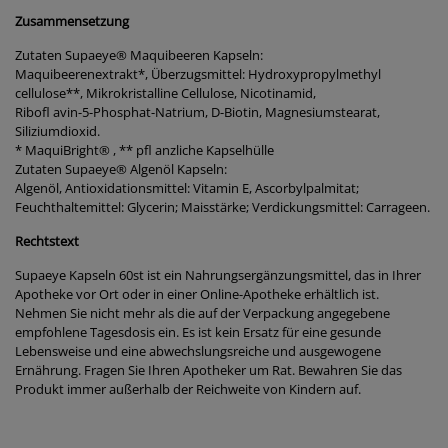
Zusammensetzung
Zutaten Supaeye® Maquibeeren Kapseln:
Maquibeerenextrakt*, Überzugsmittel: Hydroxypropylmethyl
cellulose**, Mikrokristalline Cellulose, Nicotinamid,
Ribofl avin-5-Phosphat-Natrium, D-Biotin, Magnesiumstearat,
Siliziumdioxid.
* MaquiBright® , ** pfl anzliche Kapselhülle
Zutaten Supaeye® Algenöl Kapseln:
Algenöl, Antioxidationsmittel: Vitamin E, Ascorbylpalmitat;
Feuchthaltemittel: Glycerin; Maisstärke; Verdickungsmittel: Carrageen.
Rechtstext
Supaeye Kapseln 60st ist ein Nahrungsergänzungsmittel, das in Ihrer
Apotheke vor Ort oder in einer Online-Apotheke erhältlich ist.
Nehmen Sie nicht mehr als die auf der Verpackung angegebene
empfohlene Tagesdosis ein. Es ist kein Ersatz für eine gesunde
Lebensweise und eine abwechslungsreiche und ausgewogene
Ernährung. Fragen Sie Ihren Apotheker um Rat. Bewahren Sie das
Produkt immer außerhalb der Reichweite von Kindern auf.