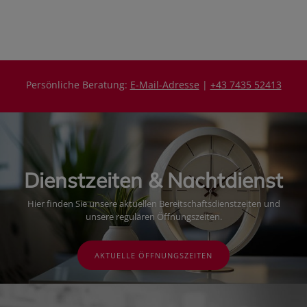
e
e
i
i
s
s
Persönliche Beratung:
E-Mail-Adresse
|
+43 7435 52413
Dienstzeiten & Nachtdienst
Hier finden Sie unsere aktuellen Bereitschaftsdienstzeiten und
unsere regulären Öffnungszeiten.
AKTUELLE ÖFFNUNGSZEITEN