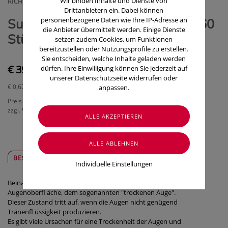
Wir binden Inhalte und Dienste von
RICHTER PHARMA AG
Drittanbietern ein. Dabei können
personenbezogene Daten wie Ihre IP-Adresse an
Supamun Augenschutz Kapseln 60
die Anbieter übermittelt werden. Einige Dienste
Stück
setzen zudem Cookies, um Funktionen
bereitzustellen oder Nutzungsprofile zu erstellen.
Sie entscheiden, welche Inhalte geladen werden
€ 39,90
dürfen. Ihre Einwilligung können Sie jederzeit auf
unserer Datenschutzseite widerrufen oder
€ 0,67
/ Stück
anpassen.
Preis inkl. MwSt.
zzgl. Versandkosten
BESCHREIBUNG
SICHER & REGIONAL
Individuelle Einstellungen
Beinahe jeder Fünfte leidet unter Benetzungsstörungen der
Augenoberfl äche, dem sogenannten "trockenen Auge".
Dieser Zustand tritt auf, wenn die Augen nicht genügend
Tränenfl üssigkeit produzieren.
Es gibt viele Ursachen für eine Trockenheit der Augen und